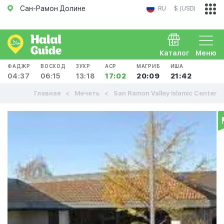
Сан-Рамон Долине
RU
$ (USD)
Каталог
Меню
ФАДЖР
ВОСХОД
ЗУХР
АСР
МАГРИБ
ИША
04:37
06:15
13:18
17:02
20:09
21:42
Главная
Мечеть
San Ramon Valley Islamic Center