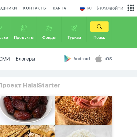
войти
АЗДНИКИ
КОНТАКТЫ
КАРТА
RU
$ (USD)
овье
Продукты
Фонды
Туризм
Поиск
СМИ
Блогеры
Android
iOS
Проект HalalStarter