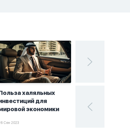
Польза халяльных
Исламские финан
инвестиций для
поисках устойчи
мировой экономики
в мире инвестиц
26 Сен 2023
25 Сен 2023