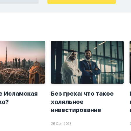
крытно если
хорошие мысли,во
а. Я не
второй раз когда я
ю теперь
решила в очередной
о я верю.
раз прочитать истихар
то пойдут
дуа. я читала его
я. От родных
переводом на
.
русский,потому что
боялась ошибиться и
то что намаз не
примется,совершила
истихар во время
тахаджуд...
е Исламская
Без греха: что такое
ка?
халяльное
инвестирование
26 Сен 2023