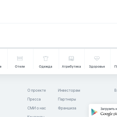
е
Отели
Одежда
Атрибутика
Здоровье
П
О проекте
Инвесторам
В
Пресса
Партнеры
й
СМИ о нас
Франшиза
Загрузить 