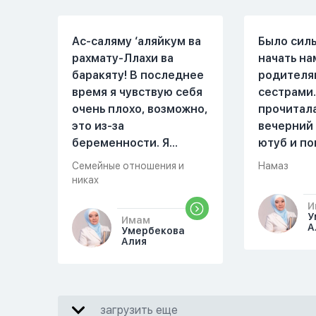
Ас-саляму ‘аляйкум ва
Было сил
рахмату-Ллахи ва
начать на
баракяту! В последнее
родителя
время я чувствую себя
сестрами.
очень плохо, возможно,
прочитал
это из-за
вечерний
беременности. Я
ютуб и по
разбудила мужа и
увидала м
Семейные отношения и
Намаз
рассказала ему, что со
Когда мы 
никах
мной что-то
она сказа
И
происходит,он потом
намаз чит
У
Имам
обратно ложился спать
сначала и
А
Умербекова
Алия
это было около
После это
одиннадцати вечера.
вставала 
Но я снова разбудила
видела жа
его, сказав, что мне
просто уж
загрузить еще
плохо. Он ответил: «Я
читать, с