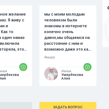
ьное желание
мы с моим молодым
маз. Я живу с
человеком были
ми и
знакомы в интернете
 Как то
конечно очень
а один намаз
давно,мы общаемся на
 включила
расстояние с ним и
вторяла, это
возможно даже это как
оя сестра.
то помешало,знаю о 17
Акыда
поругались,
суре 32 аяте,и решила
ла почему ты
прочитать два раза
мам
Имам
аешь. Ты
истихар намаз,первый
мербекова
Умербекова
справь себя.
раз я прочитала до
лия
Алия
го я не
«Аср» намаза и
на намаз и не
сначала было
йнамаз. Я
тревожно,позже стало
е так не могу
спокойно и в голову
ЗАДАТЬ ВОПРОС
мотреть . Дуа
начали лезть только