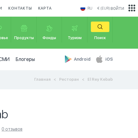
войти
И
КОНТАКТЫ
КАРТА
RU
€ (EUR)
овье
Продукты
Фонды
Туризм
Поиск
СМИ
Блогеры
Android
iOS
Главная
Ресторан
El Rey Kebab
ab
0 отзывов