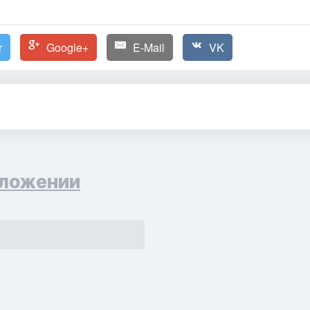
r
Google+
E-Mail
VK
ложении