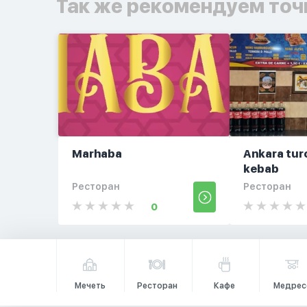
Так же рекомендуем точ
Marhaba
Ankara tur
kebab
Ресторан
Ресторан
0
Мечеть
Ресторан
Кафе
Медрес