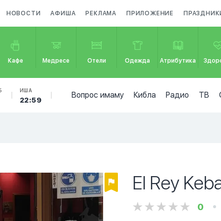
НОВОСТИ
АФИША
РЕКЛАМА
ПРИЛОЖЕНИЕ
ПРАЗДНИК
Кафе
Медресе
Отели
Одежда
Атрибутика
Здор
Б
ИША
Вопрос имаму
Кибла
Радио
ТВ
22:59
El Rey Keb
0