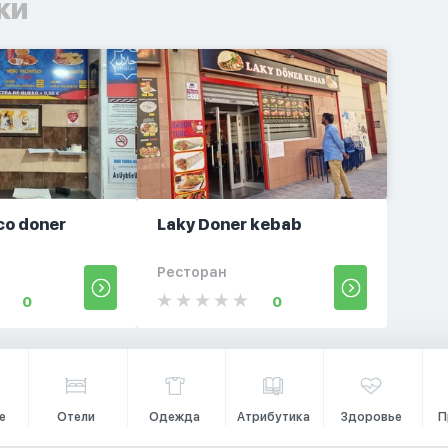
ки
co doner
Laky Doner kebab
Ресторан
0
0
е
Отели
Одежда
Атрибутика
Здоровье
П