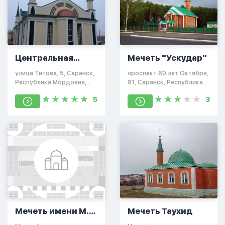
Центральная
Мечеть "Ускудар"
Соборная мечеть
улица Титова, 5, Саранск,
проспект 60 лет Октября,
Саранска
Республика Мордовия,
81, Саранск, Республика
Россия, 430011
Мордовия, Россия,
5
3
430023
Мечеть имени М.
Мечеть Таухид
Шаймиева