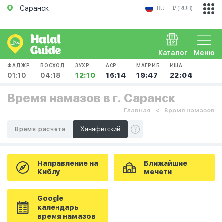
Саранск
RU
₽ (RUB)
Каталог
Меню
ФАДЖР
ВОСХОД
ЗУХР
АСР
МАГРИБ
ИША
01:10
04:18
12:10
16:14
19:47
22:04
Время намазов в г. Саранск
Главная
Время намазов
Время расчета
Направление на
Ближайшие
Киблу
мечети
Google
календарь
время намазов