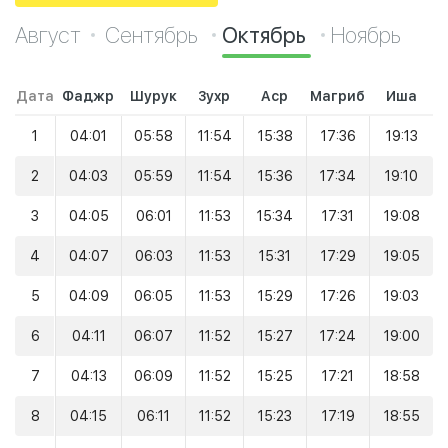
Август
Сентябрь
Октябрь
Ноябрь
Дата
Фаджр
Шурук
Зухр
Аср
Магриб
Иша
1
04:01
05:58
11:54
15:38
17:36
19:13
2
04:03
05:59
11:54
15:36
17:34
19:10
3
04:05
06:01
11:53
15:34
17:31
19:08
4
04:07
06:03
11:53
15:31
17:29
19:05
5
04:09
06:05
11:53
15:29
17:26
19:03
6
04:11
06:07
11:52
15:27
17:24
19:00
7
04:13
06:09
11:52
15:25
17:21
18:58
8
04:15
06:11
11:52
15:23
17:19
18:55