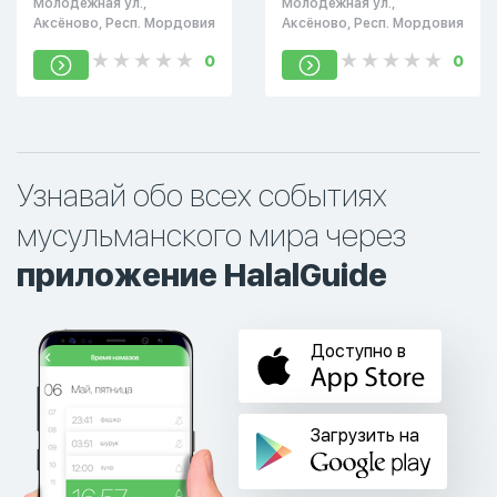
Молодёжная ул.,
Молодёжная ул.,
Аксёново, Респ. Мордовия
Аксёново, Респ. Мордовия
0
0
Узнавай обо всех событиях
мусульманского мира через
приложение HalalGuide
Доступно в
Загрузить на