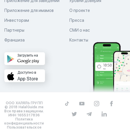
Приложение для заведений
Уровни доверия
Приложение для имамов
О проекте
Инвесторам
Пресса
Партнеры
СМИ о нас
Франшиза
Контакты
Загрузить на
Доступно в
App Store
ООО ХАЛЯЛЬ ГРУПП
© 2018 HalalGuide.me
Все права защищены.
ИНН 1655317836
Политика
конфиденциальности
Пользовательское