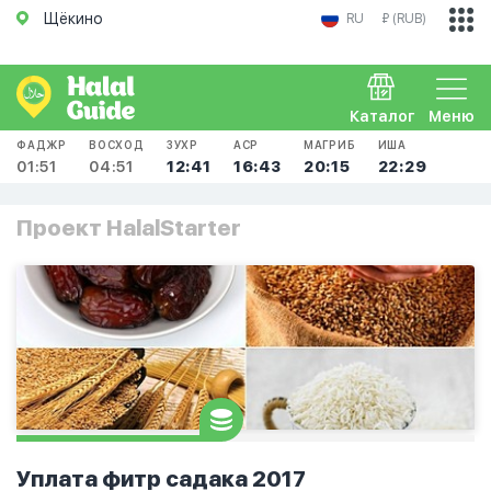
Щёкино
RU
₽ (RUB)
Каталог
Меню
ФАДЖР
ВОСХОД
ЗУХР
АСР
МАГРИБ
ИША
01:51
04:51
12:41
16:43
20:15
22:29
Проект HalalStarter
Уплата фитр садака 2017