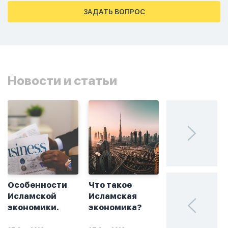
тахаджуд...
ЗАДАТЬ ВОПРОС
Новости и статьи
Особенности
Что такое
Без греха: чт
Исламской
Исламская
такое
экономики.
экономика?
халяльное
инвестирова