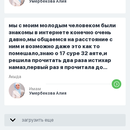
Умербекова Алия
я делаю скрытно если делаю дома. Я
не показываю теперь никому что я
верю. Потому что пойдут осуждения.
От родных же людей.
мы с моим молодым человеком были
знакомы в интернете конечно очень
давно,мы общаемся на расстояние с
ним и возможно даже это как то
помешало,знаю о 17 суре 32 аяте,и
решила прочитать два раза истихар
намаз,первый раз я прочитала до
«Аср» намаза и сначала было
Акыда
тревожно,позже стало спокойно и в
голову начали лезть только хорошие
Имам
Умербекова Алия
мысли,во второй раз когда я решила в
очередной раз прочитать истихар дуа.
я читала его переводом на
русский,потому что боялась
загрузить еще
ошибиться и то что намаз не
примется,совершила истихар во время