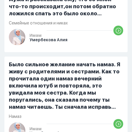
что-то происходит,он потом обратно
ложился спать это было около
одиннадцати вечера. Но я снова
Семейные отношения и никах
разбудила его, сказав, что мне плохо.
Он ответил: «Я живу с больными». Мне
Имам
Умербекова Алия
стало очень обидно, и я решила
терпеть свою боль, повернулась
попыталась и уснуть) Но потом он
проснулся и спросил, что случилось. И
Было сильное желание начать намаз. Я
я рассказала о своих проблемах. Затем
живу с родителями и сестрами. Как то
я сказала ему:...
прочитала один намаз вечерний
включила ютуб и повторяла, это
увидала моя сестра. Когда мы
поругались, она сказала почему ты
намаз читаешь. Ты сначала исправь
себя. После этого я не вставала на
Намаз
намаз и не видела жайнамаз. Я просто
уже так не могу читать, смотреть . Дуа
Имам