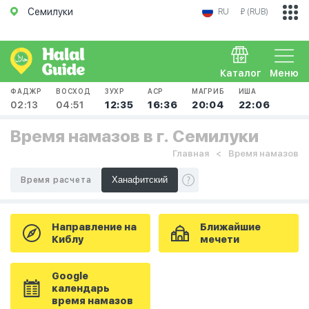
Семилуки
RU
₽ (RUB)
Каталог
Меню
ФАДЖР
ВОСХОД
ЗУХР
АСР
МАГРИБ
ИША
02:13
04:51
12:35
16:36
20:04
22:06
Время намазов в г. Семилуки
Главная
Время намазов
Время расчета
Направление на
Ближайшие
Киблу
мечети
Google
календарь
время намазов