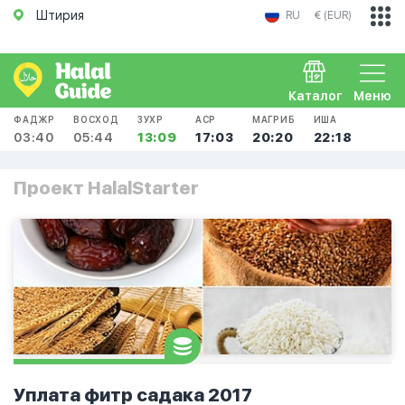
Штирия
RU
€ (EUR)
Каталог
Меню
ФАДЖР
ВОСХОД
ЗУХР
АСР
МАГРИБ
ИША
03:40
05:44
13:09
17:03
20:20
22:18
Проект HalalStarter
Уплата фитр садака 2017