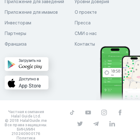
Приложение для заведений
Уровни доверия
Приложение для имамов
О проекте
Инвесторам
Пресса
Партнеры
СМИ о нас
Франшиза
Контакты
Загрузить на
Доступно в
App Store
Частная компания
Halal Guide Ltd.
© 2018 HalalGuide.me
Все права защищены.
БИН/ИИН
210240900176
Политика