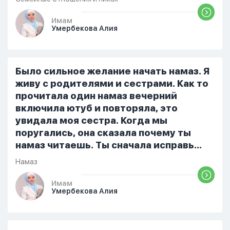
разбудила его, сказав, что мне плохо.
Он ответил: «Я живу с больными». Мне
Имам
Умербекова Алия
стало очень обидно, и я решила
терпеть свою боль, повернулась
попыталась и уснуть) Но потом он
проснулся и спросил, что случилось. И
Было сильное желание начать намаз. Я
я рассказала о своих проблемах. Затем
живу с родителями и сестрами. Как то
я сказала ему:...
прочитала один намаз вечерний
включила ютуб и повторяла, это
увидала моя сестра. Когда мы
поругались, она сказала почему ты
намаз читаешь. Ты сначала исправь
себя. После этого я не вставала на
Намаз
намаз и не видела жайнамаз. Я просто
уже так не могу читать, смотреть . Дуа
Имам
Умербекова Алия
я делаю скрытно если делаю дома. Я
не показываю теперь никому что я
верю. Потому что пойдут осуждения.