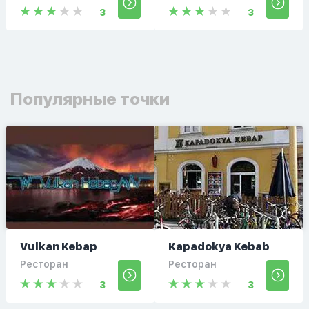
3
3
Популярные точки
Vulkan Kebap
Kapadokya Kebab
Ресторан
Ресторан
3
3