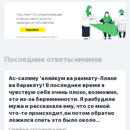
Последние ответы имамов
Ас-саляму ‘аляйкум ва рахмату-Ллахи
ва баракяту! В последнее время я
чувствую себя очень плохо, возможно,
это из-за беременности. Я разбудила
мужа и рассказала ему, что со мной
что-то происходит,он потом обратно
ложился спать это было около
одиннадцати вечера. Но я снова
Семейные отношения и никах