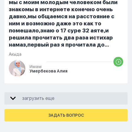
От родных же людей.
мы с моим молодым человеком были
знакомы в интернете конечно очень
давно,мы общаемся на расстояние с
ним и возможно даже это как то
помешало,знаю о 17 суре 32 аяте,и
решила прочитать два раза истихар
намаз,первый раз я прочитала до
«Аср» намаза и сначала было
Акыда
тревожно,позже стало спокойно и в
голову начали лезть только хорошие
Имам
Умербекова Алия
мысли,во второй раз когда я решила в
очередной раз прочитать истихар дуа.
я читала его переводом на
русский,потому что боялась
загрузить еще
ошибиться и то что намаз не
примется,совершила истихар во время
тахаджуд...
ЗАДАТЬ ВОПРОС