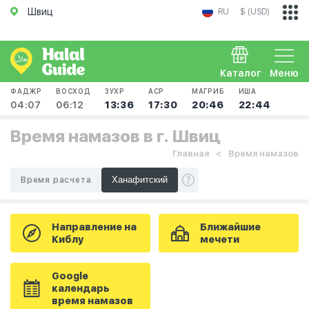
Швиц
RU
$ (USD)
Каталог
Меню
ФАДЖР
ВОСХОД
ЗУХР
АСР
МАГРИБ
ИША
04:07
06:12
13:36
17:30
20:46
22:44
Время намазов в г. Швиц
Главная
Время намазов
Время расчета
Направление на
Ближайшие
Киблу
мечети
Google
календарь
время намазов