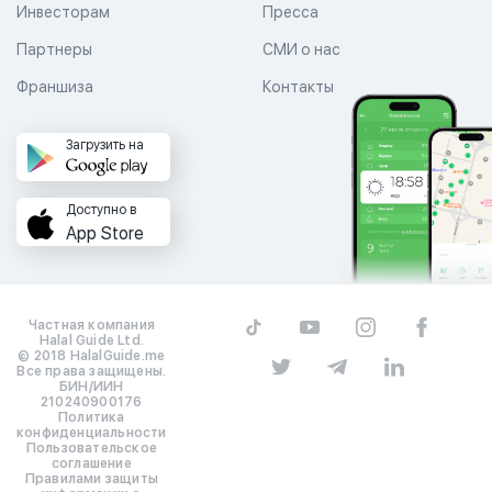
Инвесторам
Пресса
Партнеры
СМИ о нас
Франшиза
Контакты
Загрузить на
Доступно в
App Store
Частная компания
Halal Guide Ltd.
© 2018 HalalGuide.me
Все права защищены.
БИН/ИИН
210240900176
Политика
конфиденциальности
Пользовательское
соглашение
Правилами защиты