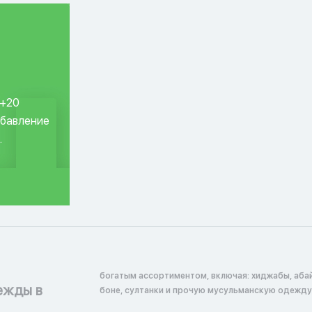
 +20
обавление
.
богатым ассортиментом, включая: хиджабы, абай
ежды в
боне, султанки и прочую мусульманскую одежду 