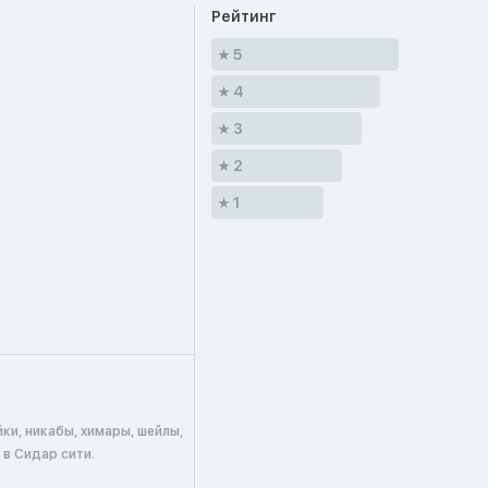
Рейтинг
5
4
3
2
1
ки, никабы, химары, шейлы,
в Сидар сити.