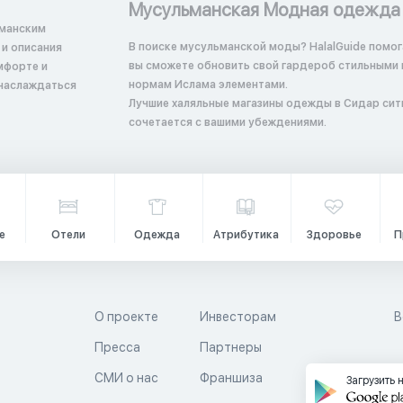
Мусульманская Модная одежда
ьманским
В поиске мусульманской моды? HalalGuide помога
вы сможете обновить свой гардероб стильными
мфорте и
нормам Ислама элементами.
 наслаждаться
Лучшие халяльные магазины одежды в Сидар сити 
сочетается с вашими убеждениями.
е
Отели
Одежда
Атрибутика
Здоровье
П
О проекте
Инвесторам
В
Пресса
Партнеры
й
СМИ о нас
Франшиза
Загрузить 