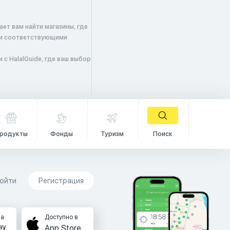
ет вам найти магазины, где
 и соответствующими
с HalalGuide, где ваш выбор
родукты
Фонды
Туризм
Поиск
ойти
Регистрация
на
Доступно в
App Store