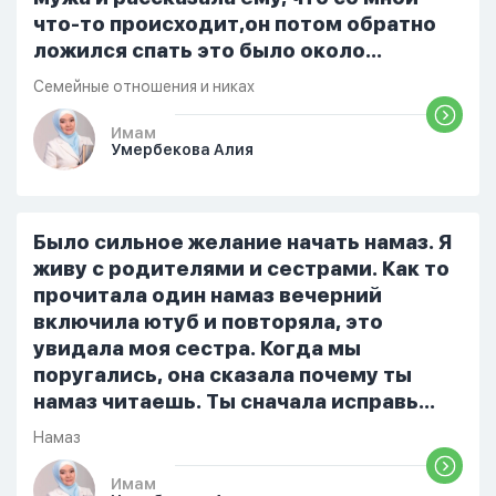
что-то происходит,он потом обратно
ложился спать это было около
одиннадцати вечера. Но я снова
Семейные отношения и никах
разбудила его, сказав, что мне плохо.
Он ответил: «Я живу с больными». Мне
Имам
Умербекова Алия
стало очень обидно, и я решила
терпеть свою боль, повернулась
попыталась и уснуть) Но потом он
проснулся и спросил, что случилось. И
Было сильное желание начать намаз. Я
я рассказала о своих проблемах. Затем
живу с родителями и сестрами. Как то
я сказала ему:...
прочитала один намаз вечерний
включила ютуб и повторяла, это
увидала моя сестра. Когда мы
поругались, она сказала почему ты
намаз читаешь. Ты сначала исправь
себя. После этого я не вставала на
Намаз
намаз и не видела жайнамаз. Я просто
уже так не могу читать, смотреть . Дуа
Имам