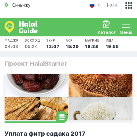
Синьчжу
RU
$ (USD)
Каталог
Меню
ФАДЖР
ВОСХОД
ЗУХР
АСР
МАГРИБ
ИША
04:03
05:24
12:07
15:29
18:38
19:55
Проект HalalStarter
Уплата фитр садака 2017