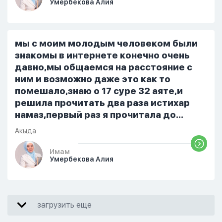
Умербекова Алия
я делаю скрытно если делаю дома. Я
не показываю теперь никому что я
верю. Потому что пойдут осуждения.
От родных же людей.
мы с моим молодым человеком были
знакомы в интернете конечно очень
давно,мы общаемся на расстояние с
ним и возможно даже это как то
помешало,знаю о 17 суре 32 аяте,и
решила прочитать два раза истихар
намаз,первый раз я прочитала до
«Аср» намаза и сначала было
Акыда
тревожно,позже стало спокойно и в
голову начали лезть только хорошие
Имам
Умербекова Алия
мысли,во второй раз когда я решила в
очередной раз прочитать истихар дуа.
я читала его переводом на
русский,потому что боялась
загрузить еще
ошибиться и то что намаз не
примется,совершила истихар во время