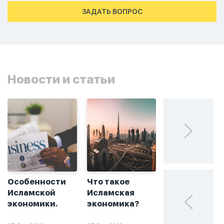
тахаджуд...
ЗАДАТЬ ВОПРОС
Новости и статьи
Особенности
Что такое
Без греха: чт
Исламской
Исламская
такое
экономики.
экономика?
халяльное
инвестирова