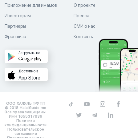
Приложение для имамов
О проекте
Инвесторам
Пресса
Партнеры
СМИ о нас
Франшиза
Контакты
Загрузить на
Доступно в
App Store
ООО ХАЛЯЛЬ ГРУПП
© 2018 HalalGuide.me
Все права защищены.
ИНН 1655317836
Политика
конфиденциальности
Пользовательское
соглашение