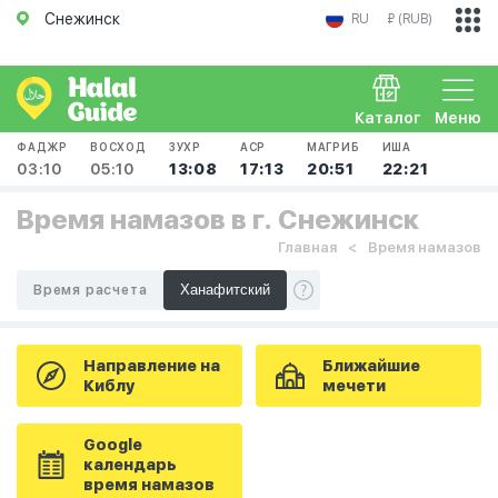
Снежинск
RU
₽ (RUB)
Каталог
Меню
ФАДЖР
ВОСХОД
ЗУХР
АСР
МАГРИБ
ИША
03:10
05:10
13:08
17:13
20:51
22:21
Время намазов в г. Снежинск
Главная
Время намазов
Время расчета
Направление на
Ближайшие
Киблу
мечети
Google
календарь
время намазов