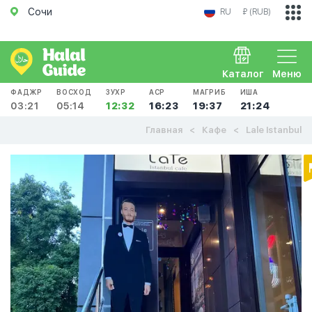
Сочи
RU
₽ (RUB)
Каталог
Меню
ФАДЖР
ВОСХОД
ЗУХР
АСР
МАГРИБ
ИША
03:21
05:14
12:32
16:23
19:37
21:24
Главная
Кафе
Lale Istanbul