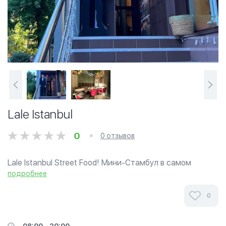
Lale Istanbul
0
0 отзывов
Lale Istanbul Street Food! Мини-Стамбул в самом
центре Сочи! Уютный летний дворик, передающий
подробнее
атмосферу Турции. Традиционные блюда,
полюбившиеся туристам со всего мира. Халяльное
0
меню,...