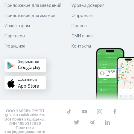
Приложение для заведений
Уровни доверия
Приложение для имамов
О проекте
Инвесторам
Пресса
Партнеры
СМИ о нас
Франшиза
Контакты
Загрузить на
Доступно в
App Store
ООО ХАЛЯЛЬ ГРУПП
© 2018 HalalGuide.me
Все права защищены.
ИНН 1655317836
Политика
конфиденциальности