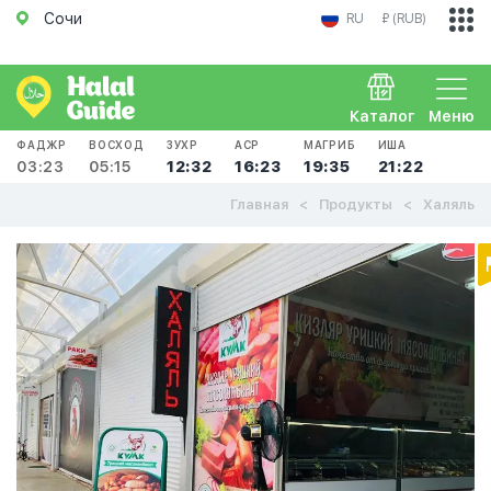
Сочи
RU
₽ (RUB)
Каталог
Меню
ФАДЖР
ВОСХОД
ЗУХР
АСР
МАГРИБ
ИША
03:23
05:15
12:32
16:23
19:35
21:22
Главная
Продукты
Халяль