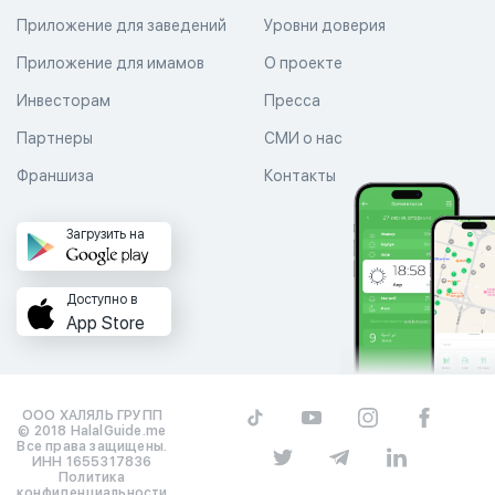
Приложение для заведений
Уровни доверия
Приложение для имамов
О проекте
Инвесторам
Пресса
Партнеры
СМИ о нас
Франшиза
Контакты
Загрузить на
Доступно в
App Store
ООО ХАЛЯЛЬ ГРУПП
© 2018 HalalGuide.me
Все права защищены.
ИНН 1655317836
Политика
конфиденциальности