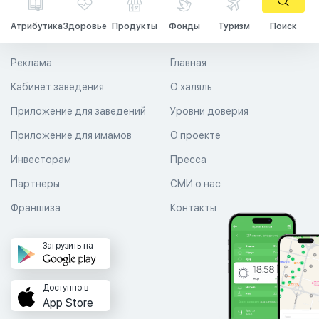
Атрибутика
Здоровье
Продукты
Фонды
Туризм
Поиск
Реклама
Главная
Кабинет заведения
О халяль
Приложение для заведений
Уровни доверия
Приложение для имамов
О проекте
Инвесторам
Пресса
Партнеры
СМИ о нас
Франшиза
Контакты
Загрузить на
Доступно в
App Store