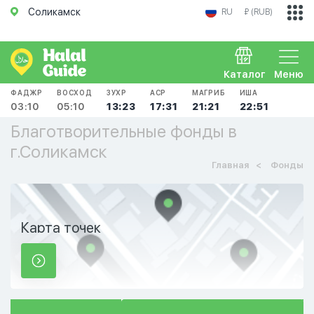
Соликамск
RU
₽ (RUB)
Каталог
Меню
ФАДЖР
ВОСХОД
ЗУХР
АСР
МАГРИБ
ИША
03:10
05:10
13:23
17:31
21:21
22:51
Благотворительные фонды в
г.Соликамск
Главная
Фонды
Карта точек