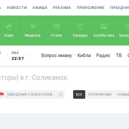
А
НОВОСТИ
АФИША
РЕКЛАМА
ПРИЛОЖЕНИЕ
ПРАЗДНИ
Кафе
Медресе
Отели
Одежда
Атрибутика
Здор
Б
ИША
Вопрос имаму
Кибла
Радио
ТВ
22:57
торы) в г. Соликамск
ЗАВЕДЕНИЕ С АЛКОГОЛЕМ
ВСЕ
ПОПУЛЯРНЫЕ
НОВЫ