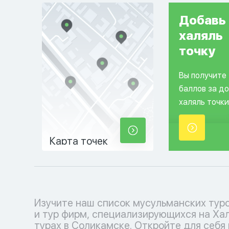
Добавь
халяль
точку
Вы получите
баллов за д
халяль точки
Карта точек
Изучите наш список мусульманских тур
соблюдения исламских традиций. Выб
и тур фирм, специализирующихся на Ха
кофмортный отпуск с нашими туроператора
турах в Соликамске. Откройте для себя
каждый момент наполнен умиротворени