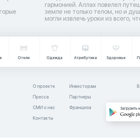
торые
ы люди
и
могли извлечь уроки из всего, чт
е
Отели
Одежда
Атрибутика
Здоровье
П
О проекте
Инвесторам
В
Пресса
Партнеры
й
СМИ о нас
Франшиза
Загрузить 
Контакты