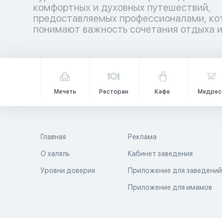
комфортных и духовных путешествий,
гармонией. Аллах повелел путешествовать по
предоставляемых профессионалами, ко
земле не только телом, но и душой, даб
понимают важность сочетания отдыха 
Мечеть
Ресторан
Кафе
Медрес
Главная
Реклама
О халяль
Кабинет заведения
Уровни доверия
Приложение для заведени
Приложение для имамов