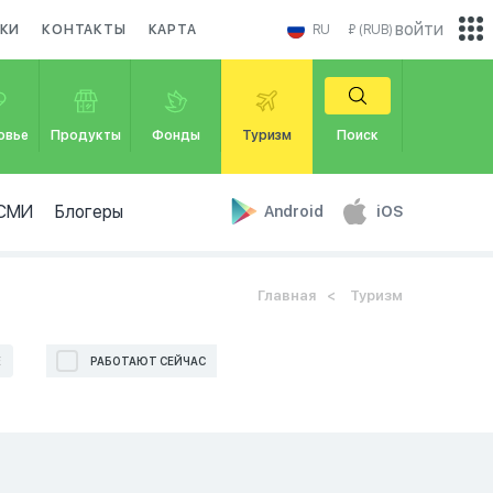
войти
КИ
КОНТАКТЫ
КАРТА
RU
₽ (RUB)
овье
Продукты
Фонды
Туризм
Поиск
СМИ
Блогеры
Android
iOS
Главная
Туризм
Е
РАБОТАЮТ СЕЙЧАС