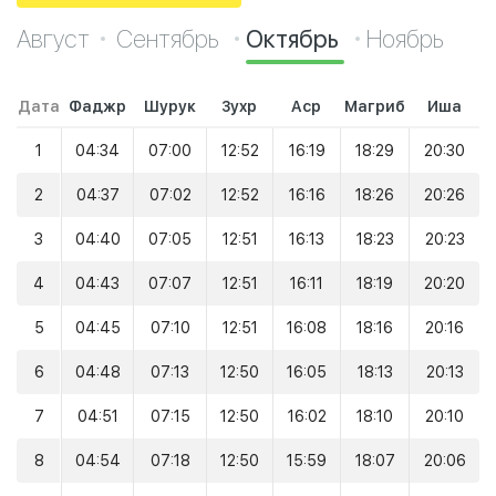
Август
Сентябрь
Октябрь
Ноябрь
Дата
Фаджр
Шурук
Зухр
Аср
Магриб
Иша
1
04:34
07:00
12:52
16:19
18:29
20:30
2
04:37
07:02
12:52
16:16
18:26
20:26
3
04:40
07:05
12:51
16:13
18:23
20:23
4
04:43
07:07
12:51
16:11
18:19
20:20
5
04:45
07:10
12:51
16:08
18:16
20:16
6
04:48
07:13
12:50
16:05
18:13
20:13
7
04:51
07:15
12:50
16:02
18:10
20:10
8
04:54
07:18
12:50
15:59
18:07
20:06