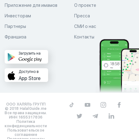
Приложение для имамов
О проекте
Инвесторам
Пресса
Партнеры
СМИ о нас
Франшиза
Контакты
Загрузить на
Доступно в
App Store
ООО ХАЛЯЛЬ ГРУПП
© 2018 HalalGuide.me
Все права защищены.
ИНН 1655317836
Политика
конфиденциальности
Пользовательское
соглашение