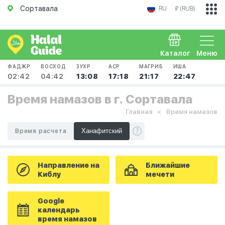
Сортавала
RU
₽ (RUB)
Каталог
Меню
ФАДЖР
ВОСХОД
ЗУХР
АСР
МАГРИБ
ИША
02:42
04:42
13:08
17:18
21:17
22:47
Время намазов в г. Сортавала
Главная
Время намазов
Время расчета
Направление на
Ближайшие
Киблу
мечети
Google
календарь
время намазов