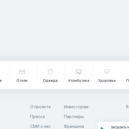
е
Отели
Одежда
Атрибутика
Здоровье
П
О проекте
Инвесторам
В
Пресса
Партнеры
й
СМИ о нас
Франшиза
Загрузить 