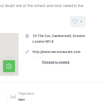
out doubt one of the richest and most varied in the
ening meal is often the evening's entertainment.
 selection of tasty...
0
33 The Cut, Camberwell, Greater
London SE1 8
http://www.tasrestaurant.com
Показать номер
Парковка
Нет