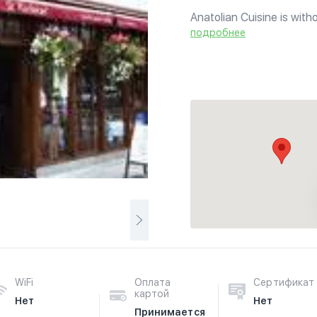
Anatolian Cuisine is with
World. Even today the ev
подробнее
Starters consist of a huge
WiFi
Оплата
Сертификат
картой
Нет
Нет
Принимается