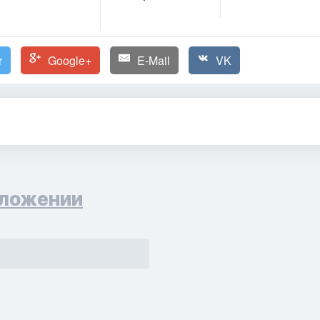
r
Google+
E-Mail
VK
ложении