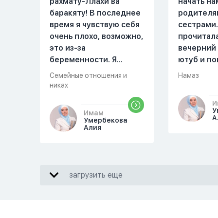
рахмату-Ллахи ва
начать на
баракяту! В последнее
родителя
время я чувствую себя
сестрами.
очень плохо, возможно,
прочитал
это из-за
вечерний
беременности. Я
ютуб и по
разбудила мужа и
увидала м
Семейные отношения и
Намаз
рассказала ему, что со
Когда мы 
никах
мной что-то
она сказа
И
происходит,он потом
намаз чит
У
Имам
обратно ложился спать
сначала и
А
Умербекова
Алия
это было около
После это
одиннадцати вечера.
вставала 
Но я снова разбудила
видела жа
его, сказав, что мне
просто уж
загрузить еще
плохо. Он ответил: «Я
читать, с
живу с больными». Мне
я делаю с
стало очень обидно, и
делаю дом
я решила терпеть свою
показыва