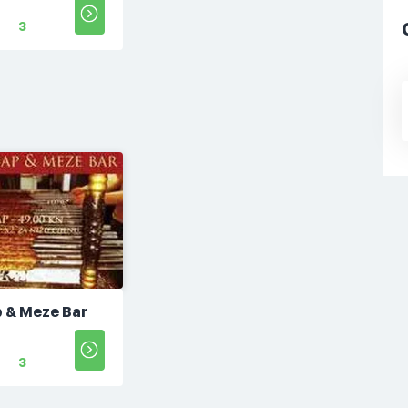
3
p & Meze Bar
3