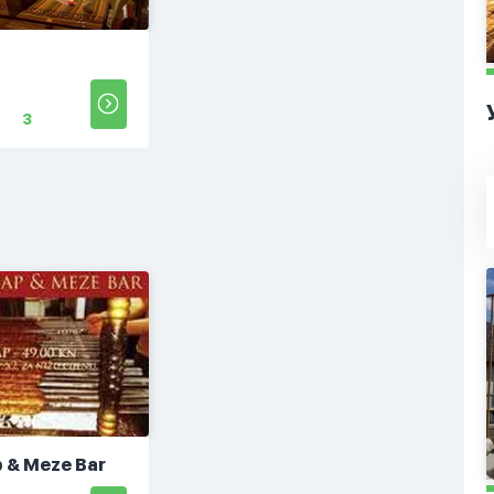
3
p & Meze Bar