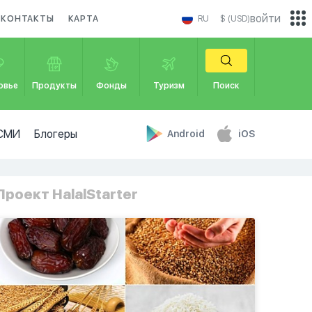
войти
КОНТАКТЫ
КАРТА
RU
$ (USD)
овье
Продукты
Фонды
Туризм
Поиск
СМИ
Блогеры
Android
iOS
Проект HalalStarter