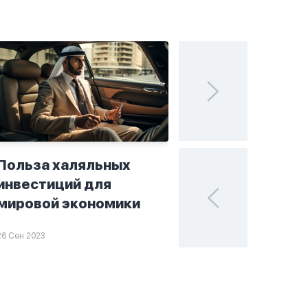
Польза халяльных
Исламские финан
инвестиций для
поисках устойчи
мировой экономики
в мире инвестиц
26 Сен 2023
25 Сен 2023