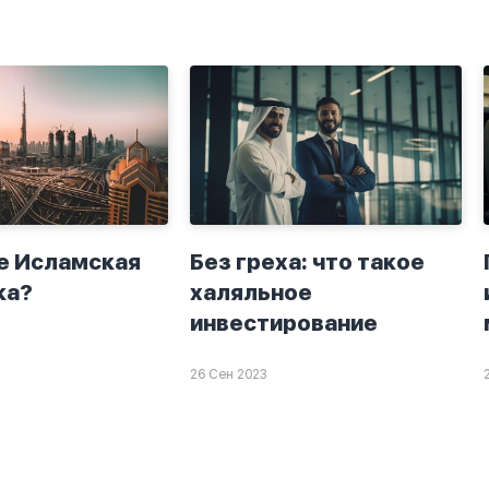
о я верю.
раз прочитать истихар
то пойдут
дуа. я читала его
я. От родных
переводом на
.
русский,потому что
боялась ошибиться и
то что намаз не
примется,совершила
истихар во время
тахаджуд...
е Исламская
Без греха: что такое
ка?
халяльное
инвестирование
26 Сен 2023