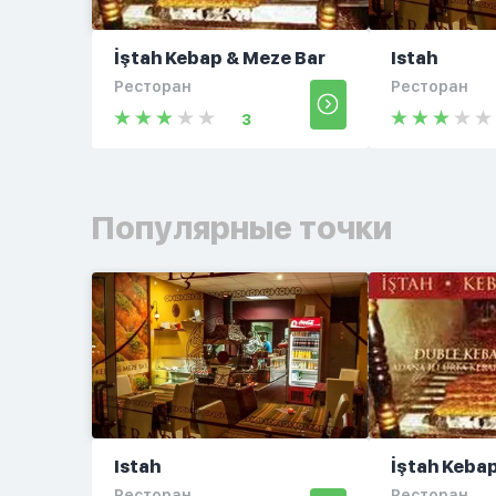
İştah Kebap & Meze Bar
Istah
Ресторан
Ресторан
3
Популярные точки
Istah
İştah Keba
Ресторан
Ресторан