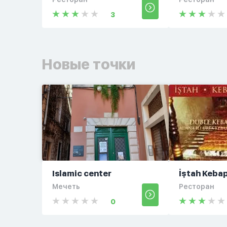
3
Новые точки
Islamic center
İştah Keba
Мечеть
Ресторан
0