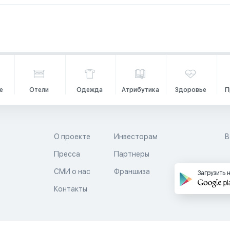
е
Отели
Одежда
Атрибутика
Здоровье
П
О проекте
Инвесторам
В
Пресса
Партнеры
й
СМИ о нас
Франшиза
Загрузить 
Контакты