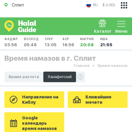
Сплит
RU
$ (USD)
Каталог
Меню
ФАДЖР
ВОСХОД
ЗУХР
АСР
МАГРИБ
ИША
03:56
05:48
13:05
16:56
20:08
21:55
Время намазов в г. Сплит
Главная
Время намазов
Время расчета
Направление на
Ближайшие
Киблу
мечети
Google
календарь
время намазов