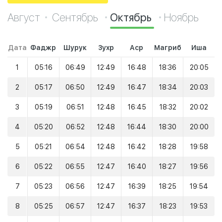
Август
Сентябрь
Октябрь
Ноябрь
Дата
Фаджр
Шурук
Зухр
Аср
Магриб
Иша
1
05:16
06:49
12:49
16:48
18:36
20:05
2
05:17
06:50
12:49
16:47
18:34
20:03
3
05:19
06:51
12:48
16:45
18:32
20:02
4
05:20
06:52
12:48
16:44
18:30
20:00
5
05:21
06:54
12:48
16:42
18:28
19:58
6
05:22
06:55
12:47
16:40
18:27
19:56
7
05:23
06:56
12:47
16:39
18:25
19:54
8
05:25
06:57
12:47
16:37
18:23
19:53