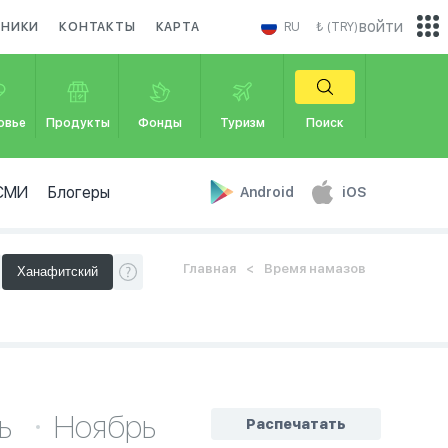
войти
ДНИКИ
КОНТАКТЫ
КАРТА
RU
₺ (TRY)
овье
Продукты
Фонды
Туризм
Поиск
СМИ
Блогеры
Android
iOS
Главная
Время намазов
рь
Ноябрь
Распечатать