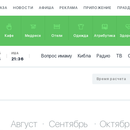
АЗА
НОВОСТИ
АФИША
РЕКЛАМА
ПРИЛОЖЕНИЕ
ПРАЗ
Кафе
Медресе
Отели
Одежда
Атрибутика
Здор
Б
ИША
Вопрос имаму
Кибла
Радио
ТВ
4
21:36
Время расчета
Август
Сентябрь
Октяб