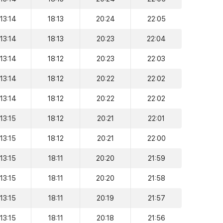
13:14
18:13
20:24
22:05
13:14
18:13
20:23
22:04
13:14
18:12
20:23
22:03
13:14
18:12
20:22
22:02
13:14
18:12
20:22
22:02
13:15
18:12
20:21
22:01
13:15
18:12
20:21
22:00
13:15
18:11
20:20
21:59
13:15
18:11
20:20
21:58
13:15
18:11
20:19
21:57
13:15
18:11
20:18
21:56