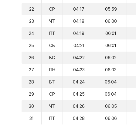
22
СР
04:17
05:59
23
ЧТ
04:18
06:00
24
ПТ
04:19
06:01
25
СБ
04:21
06:01
26
ВС
04:22
06:02
27
ПН
04:23
06:03
28
ВТ
04:24
06:04
29
СР
04:25
06:04
30
ЧТ
04:26
06:05
31
ПТ
04:28
06:06