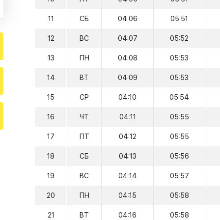
11
СБ
04:06
05:51
12
ВС
04:07
05:52
13
ПН
04:08
05:53
14
ВТ
04:09
05:53
15
СР
04:10
05:54
16
ЧТ
04:11
05:55
17
ПТ
04:12
05:55
18
СБ
04:13
05:56
19
ВС
04:14
05:57
20
ПН
04:15
05:58
21
ВТ
04:16
05:58