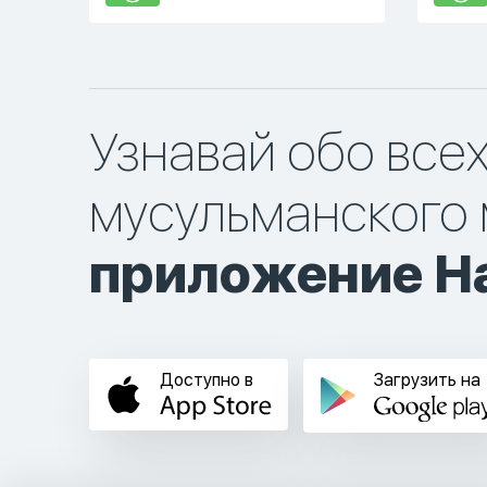
Узнавай обо все
мусульманского 
приложение Ha
Доступно в
Загрузить на