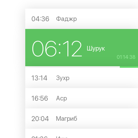
04:36
Фаджр
06:12
Шурук
01:14:37
13:14
Зухр
16:56
Аср
20:04
Магриб