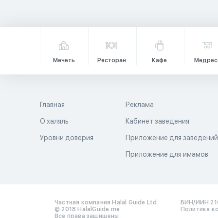
Мечеть
Ресторан
Кафе
Медрес
Главная
Реклама
О халяль
Кабинет заведения
Уровни доверия
Приложение для заведени
Приложение для имамов
Частная компания Halal Guide Ltd.
БИН/ИИН 21
© 2018 HalalGuide.me
Политика к
Все права защищены.