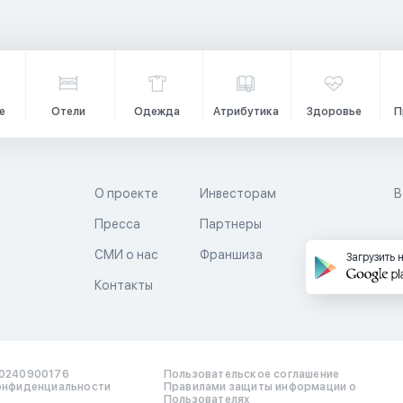
е
Отели
Одежда
Атрибутика
Здоровье
П
О проекте
Инвесторам
В
Пресса
Партнеры
й
СМИ о нас
Франшиза
Загрузить 
Контакты
0240900176
Пользовательское соглашение
онфиденциальности
Правилами защиты информации о
Пользователях