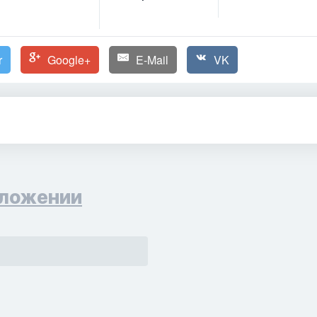
r
Google+
E-Mail
VK
ложении