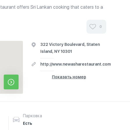
aurant offers Sri Lankan cooking that caters to a
nity that demands great food. Catering to the
ts, Muslims, and Hindus....
0
322 Victory Boulevard, Staten
Island, NY 10301
http://www.newasharestaurant.com
Показать номер
Парковка
Есть