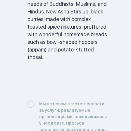
needs of Buddhists, Muslims, and 
Hindus. New Asha Stirs up 'black 
curries' made with complex 
toasted spice mixtures, proffered 
with wonderful homemade breads 
such as bowl-shaped hoppers 
(appam) and potato-stuffed 
thosai. 
Мы не несем ответственности
за услуги, реализуемые
организациями, находящимися
у нас в базе. Просьба
дополнительно уточнять у лиц,