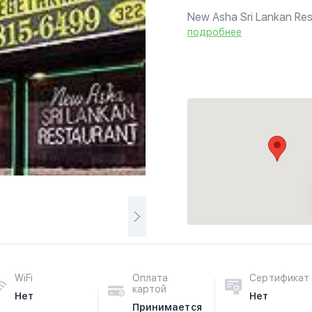
New Asha Sri Lankan Rest
thriving immigrant commu
подробнее
culinary needs of Buddhis
WiFi
Оплата
Сертификат
картой
Нет
Нет
Принимается