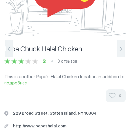
Papa Chuck Halal Chicken
3
0 отзывов
This is another Papa's Halal Chicken location in addition to
the other ones across the New York area.
подробнее
0
229 Broad Street, Staten Island, NY 10304
http://www.papashalal.com