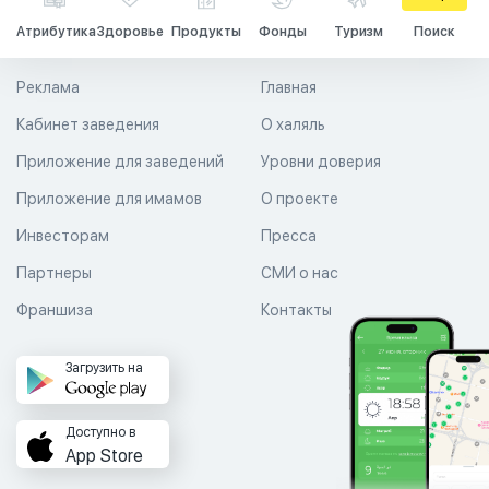
Атрибутика
Здоровье
Продукты
Фонды
Туризм
Поиск
Реклама
Главная
Кабинет заведения
О халяль
Приложение для заведений
Уровни доверия
Приложение для имамов
О проекте
Инвесторам
Пресса
Партнеры
СМИ о нас
Франшиза
Контакты
Загрузить на
Доступно в
App Store