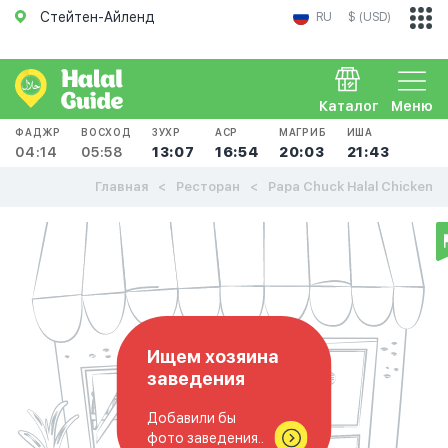
Стейтен-Айленд
RU
$ (USD)
Каталог
Меню
ФАДЖР
ВОСХОД
ЗУХР
АСР
МАГРИБ
ИША
04:14
05:58
13:07
16:54
20:03
21:43
Главная
Ресторан
Papa Chuck Halal Chicken
Ищем хозяина
заведения
Добавили бы
фото заведения..