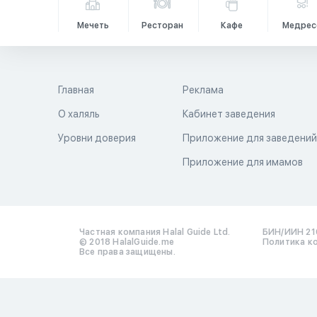
Мечеть
Ресторан
Кафе
Медрес
Главная
Реклама
О халяль
Кабинет заведения
Уровни доверия
Приложение для заведени
Приложение для имамов
Частная компания Halal Guide Ltd.
БИН/ИИН 21
© 2018 HalalGuide.me
Политика к
Все права защищены.