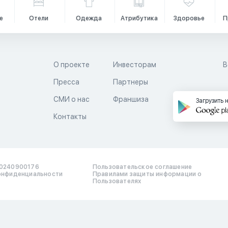
е
Отели
Одежда
Атрибутика
Здоровье
П
О проекте
Инвесторам
В
Пресса
Партнеры
й
СМИ о нас
Франшиза
Загрузить 
Контакты
0240900176
Пользовательское соглашение
онфиденциальности
Правилами защиты информации о
Пользователях