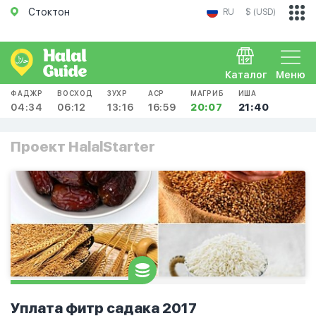
Стоктон
RU
$ (USD)
Каталог
Меню
ФАДЖР
ВОСХОД
ЗУХР
АСР
МАГРИБ
ИША
04:34
06:12
13:16
16:59
20:07
21:40
Проект HalalStarter
Уплата фитр садака 2017