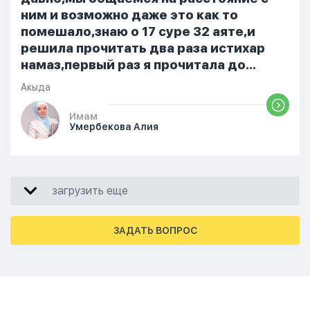
ним и возможно даже это как то
помешало,знаю о 17 суре 32 аяте,и
решила прочитать два раза истихар
намаз,первый раз я прочитала до
«Аср» намаза и сначала было
Акыда
тревожно,позже стало спокойно и в
голову начали лезть только хорошие
Имам
Умербекова Алия
мысли,во второй раз когда я решила в
очередной раз прочитать истихар дуа.
я читала его переводом на
русский,потому что боялась
загрузить еще
ошибиться и то что намаз не
примется,совершила истихар во время
тахаджуд...
ЗАДАТЬ ВОПРОС