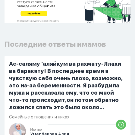
Последние ответы имамов
Ас-саляму ‘аляйкум ва рахмату-Ллахи
ва баракяту! В последнее время я
чувствую себя очень плохо, возможно,
это из-за беременности. Я разбудила
мужа и рассказала ему, что со мной
что-то происходит,он потом обратно
ложился спать это было около
одиннадцати вечера. Но я снова
Семейные отношения и никах
разбудила его, сказав, что мне плохо.
Он ответил: «Я живу с больными». Мне
Имам
Умербекова Алия