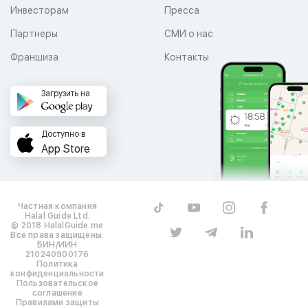
Инвесторам
Пресса
Партнеры
СМИ о нас
Франшиза
Контакты
Загрузить на
Доступно в
App Store
Частная компания
Halal Guide Ltd.
© 2018 HalalGuide.me
Все права защищены.
БИН/ИИН
210240900176
Политика
конфиденциальности
Пользовательское
соглашение
Правилами защиты