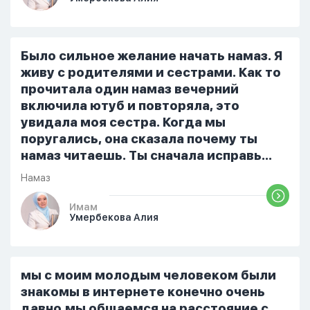
стало очень обидно, и я решила
терпеть свою боль, повернулась
попыталась и уснуть) Но потом он
проснулся и спросил, что случилось. И
Было сильное желание начать намаз. Я
я рассказала о своих проблемах. Затем
живу с родителями и сестрами. Как то
я сказала ему:...
прочитала один намаз вечерний
включила ютуб и повторяла, это
увидала моя сестра. Когда мы
поругались, она сказала почему ты
намаз читаешь. Ты сначала исправь
себя. После этого я не вставала на
Намаз
намаз и не видела жайнамаз. Я просто
уже так не могу читать, смотреть . Дуа
Имам
Умербекова Алия
я делаю скрытно если делаю дома. Я
не показываю теперь никому что я
верю. Потому что пойдут осуждения.
От родных же людей.
мы с моим молодым человеком были
знакомы в интернете конечно очень
давно,мы общаемся на расстояние с