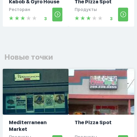
Kabob & Gyro House
The Pizza Spot
Ресторан
Продукты
3
3
Новые точки
Mediterranean
The Pizza Spot
Market