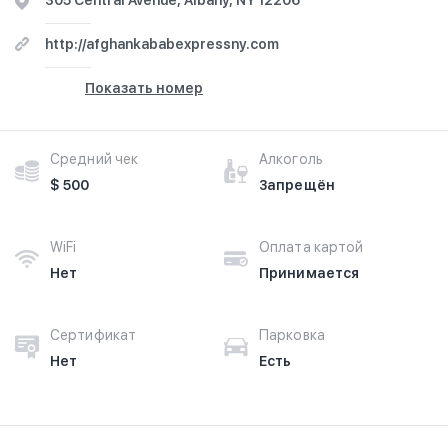
305 Central Avenue, Albany, NY 12206
http://afghankababexpressny.com
Показать номер
Средний чек
Алкоголь
$ 500
Запрещён
WiFi
Оплата картой
Нет
Принимается
Сертификат
Парковка
Нет
Есть