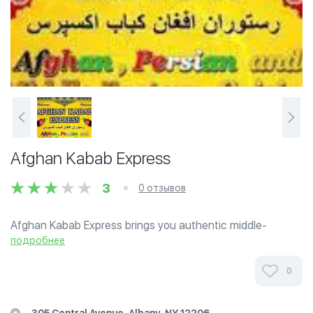
Afghan Kabab Express
3
0 отзывов
Afghan Kabab Express brings you authentic middle-
eastern, delicious, halal dining for all occasions. Come
подробнее
celebrate our grand opening with us for a dining
experience you won't get anywhere else....
0