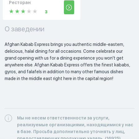
Ресторан
3
О заведении
Afghan Kabab Express brings you authentic middle-eastern, 
delicious, halal dining for all occasions. Come celebrate our 
grand opening with us for a dining experience you won't get 
anywhere else. Afghan Kabab Express offers the finest kababs, 
gyros, and falafels in addition to many other famous dishes 
made in the middle east right here in the capital region! 
Мы не несем ответственности за услуги,
реализуемые организациями, находящимися у нас
в базе. Просьба дополнительно уточнять у лиц,
предоставляющих продукцию халяль. (16925)