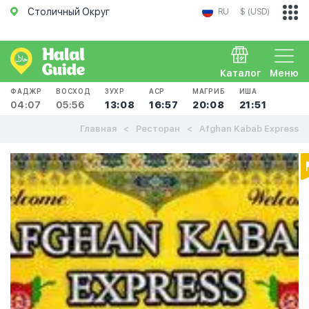
Столичный Округ
RU
$ (USD)
Каталог
Меню
ФАДЖР
ВОСХОД
ЗУХР
АСР
МАГРИБ
ИША
04:07
05:56
13:08
16:57
20:08
21:51
Главная
Ресторан
Afghan Kabab Express