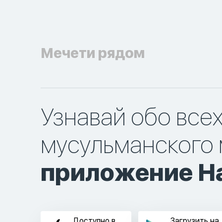
Мечети рядом
Узнавай обо все
мусульманского 
приложение Ha
Доступно в
Загрузить на