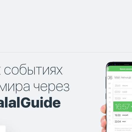
х событиях
мира через
lalGuide