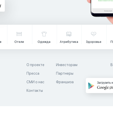
е
Отели
Одежда
Атрибутика
Здоровье
П
О проекте
Инвесторам
В
Пресса
Партнеры
й
СМИ о нас
Франшиза
Загрузить 
Контакты