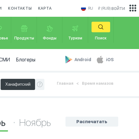
войти
И
КОНТАКТЫ
КАРТА
RU
₽ (RUB)
овье
Продукты
Фонды
Туризм
Поиск
СМИ
Блогеры
Android
iOS
Главная
Время намазов
рь
Ноябрь
Распечатать