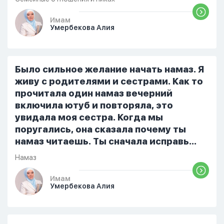
разбудила его, сказав, что мне плохо.
Он ответил: «Я живу с больными». Мне
Имам
Умербекова Алия
стало очень обидно, и я решила
терпеть свою боль, повернулась
попыталась и уснуть) Но потом он
проснулся и спросил, что случилось. И
Было сильное желание начать намаз. Я
я рассказала о своих проблемах. Затем
живу с родителями и сестрами. Как то
я сказала ему:...
прочитала один намаз вечерний
включила ютуб и повторяла, это
увидала моя сестра. Когда мы
поругались, она сказала почему ты
намаз читаешь. Ты сначала исправь
себя. После этого я не вставала на
Намаз
намаз и не видела жайнамаз. Я просто
уже так не могу читать, смотреть . Дуа
Имам
Умербекова Алия
я делаю скрытно если делаю дома. Я
не показываю теперь никому что я
верю. Потому что пойдут осуждения.