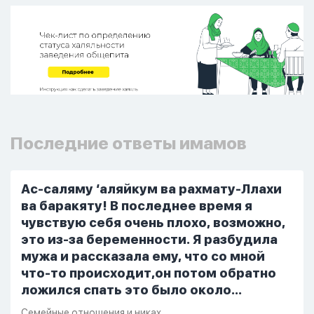
Последние ответы имамов
Ас-саляму ‘аляйкум ва рахмату-Ллахи
ва баракяту! В последнее время я
чувствую себя очень плохо, возможно,
это из-за беременности. Я разбудила
мужа и рассказала ему, что со мной
что-то происходит,он потом обратно
ложился спать это было около
одиннадцати вечера. Но я снова
Семейные отношения и никах