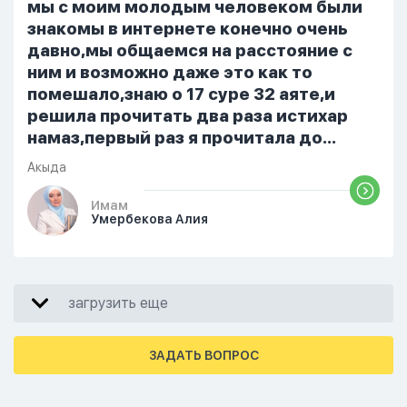
От родных же людей.
мы с моим молодым человеком были
знакомы в интернете конечно очень
давно,мы общаемся на расстояние с
ним и возможно даже это как то
помешало,знаю о 17 суре 32 аяте,и
решила прочитать два раза истихар
намаз,первый раз я прочитала до
«Аср» намаза и сначала было
Акыда
тревожно,позже стало спокойно и в
голову начали лезть только хорошие
Имам
Умербекова Алия
мысли,во второй раз когда я решила в
очередной раз прочитать истихар дуа.
я читала его переводом на
русский,потому что боялась
загрузить еще
ошибиться и то что намаз не
примется,совершила истихар во время
тахаджуд...
ЗАДАТЬ ВОПРОС