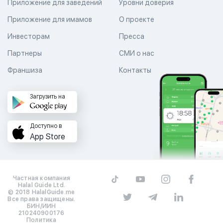
Приложение для заведений
Уровни доверия
Приложение для имамов
О проекте
Инвесторам
Пресса
Партнеры
СМИ о нас
Франшиза
Контакты
Загрузить на
Доступно в
App Store
Частная компания
Halal Guide Ltd.
© 2018 HalalGuide.me
Все права защищены.
БИН/ИИН
210240900176
Политика