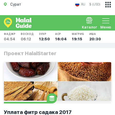
Сурат
RU
$ (USD)
Каталог
Меню
ФАДЖР
ВОСХОД
ЗУХР
АСР
МАГРИБ
ИША
04:54
06:12
12:50
16:04
19:15
20:30
Проект HalalStarter
Уплата фитр садака 2017