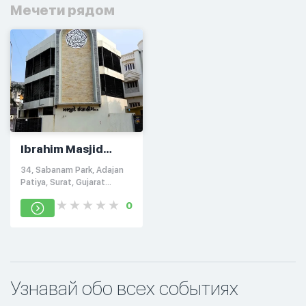
Мечети рядом
Ibrahim Masjid
(Tableegi)
34, Sabanam Park, Adajan
Patiya, Surat, Gujarat
395005, Индия
0
Узнавай обо всех событиях