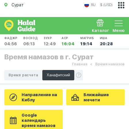
Сурат
RU
$ (USD)
Каталог
Меню
ФАДЖР
ВОСХОД
ЗУХР
АСР
МАГРИБ
ИША
04:56
06:13
12:49
16:04
19:14
20:28
Время намазов в г. Сурат
Главная
Время намазов
Время расчета
Направление на
Ближайшие
Киблу
мечети
Google
календарь
время намазов