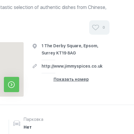
tastic selection of authentic dishes from Chinese,
isines. Dishes vary from branch to branch and season
s something...
0
1 The Derby Square, Epsom,
Surrey KT19 8AG
http://www.jimmyspices.co.uk
Показать номер
Парковка
Нет