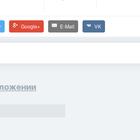
r
Google+
E-Mail
VK
ложении