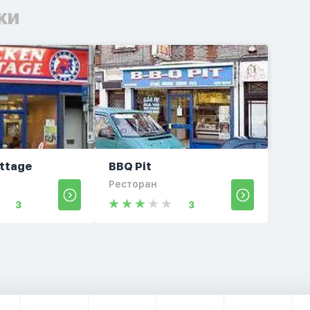
ки
ttage
BBQ Pit
Ресторан
3
3