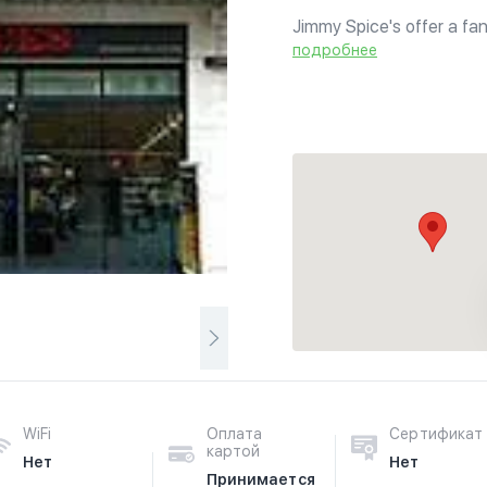
Jimmy Spice's offer a fan
Indian, Thai & Italian cu
подробнее
to season, there is alway
WiFi
Оплата
Сертификат
картой
Нет
Нет
Принимается