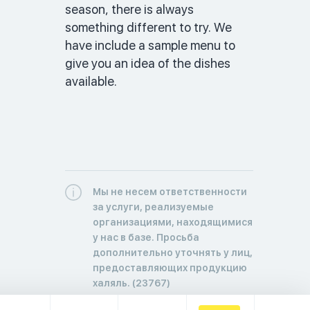
season, there is always 
something different to try. We 
have include a sample menu to 
give you an idea of the dishes 
available. 
Мы не несем ответственности
за услуги, реализуемые
организациями, находящимися
у нас в базе. Просьба
дополнительно уточнять у лиц,
предоставляющих продукцию
халяль. (23767)