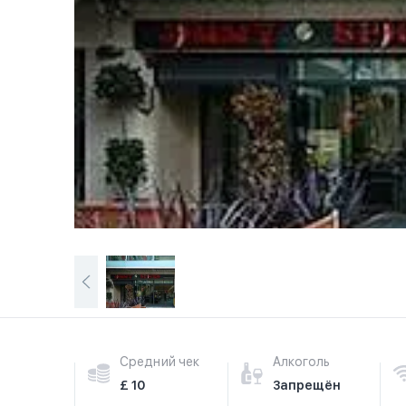
Средний чек
Алкоголь
£ 10
Запрещён