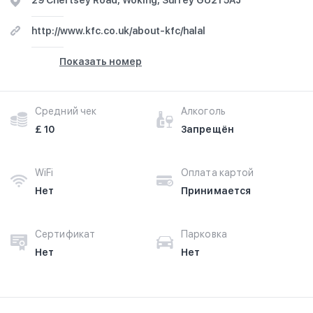
29 Chertsey Road, Woking, Surrey GU21 5AJ
http://www.kfc.co.uk/about-kfc/halal
Показать номер
Средний чек
Алкоголь
£ 10
Запрещён
WiFi
Оплата картой
Нет
Принимается
Сертификат
Парковка
Нет
Нет