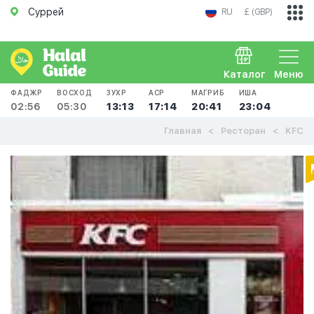
Суррей
RU
£ (GBP)
Каталог
Меню
ФАДЖР
ВОСХОД
ЗУХР
АСР
МАГРИБ
ИША
02:56
05:30
13:13
17:14
20:41
23:04
Главная
Ресторан
KFC