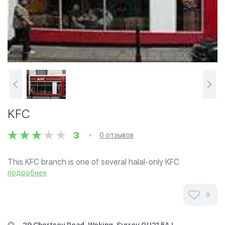
KFC
3
0 отзывов
This KFC branch is one of several halal-only KFC
restaurants. All food in this outlet is certified by the Halal
подробнее
Food Authority.
0