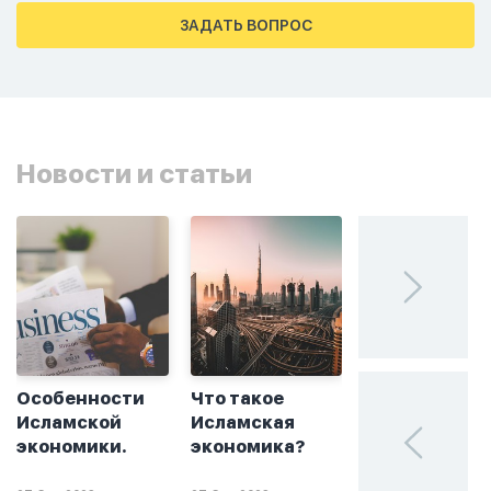
тахаджуд...
ЗАДАТЬ ВОПРОС
Новости и статьи
Особенности
Что такое
Без греха: чт
Исламской
Исламская
такое
экономики.
экономика?
халяльное
инвестирова