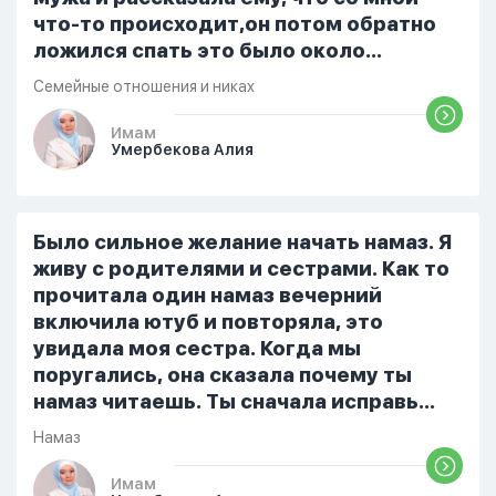
что-то происходит,он потом обратно
ложился спать это было около
одиннадцати вечера. Но я снова
Семейные отношения и никах
разбудила его, сказав, что мне плохо.
Он ответил: «Я живу с больными». Мне
Имам
Умербекова Алия
стало очень обидно, и я решила
терпеть свою боль, повернулась
попыталась и уснуть) Но потом он
проснулся и спросил, что случилось. И
Было сильное желание начать намаз. Я
я рассказала о своих проблемах. Затем
живу с родителями и сестрами. Как то
я сказала ему:...
прочитала один намаз вечерний
включила ютуб и повторяла, это
увидала моя сестра. Когда мы
поругались, она сказала почему ты
намаз читаешь. Ты сначала исправь
себя. После этого я не вставала на
Намаз
намаз и не видела жайнамаз. Я просто
уже так не могу читать, смотреть . Дуа
Имам