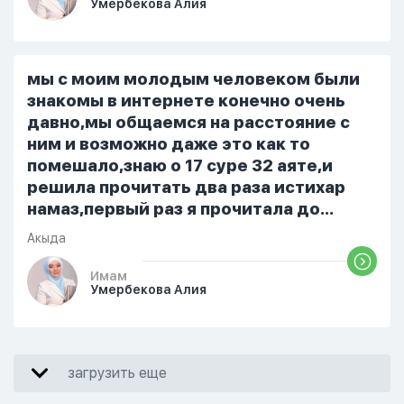
Умербекова Алия
я делаю скрытно если делаю дома. Я
не показываю теперь никому что я
верю. Потому что пойдут осуждения.
От родных же людей.
мы с моим молодым человеком были
знакомы в интернете конечно очень
давно,мы общаемся на расстояние с
ним и возможно даже это как то
помешало,знаю о 17 суре 32 аяте,и
решила прочитать два раза истихар
намаз,первый раз я прочитала до
«Аср» намаза и сначала было
Акыда
тревожно,позже стало спокойно и в
голову начали лезть только хорошие
Имам
Умербекова Алия
мысли,во второй раз когда я решила в
очередной раз прочитать истихар дуа.
я читала его переводом на
русский,потому что боялась
загрузить еще
ошибиться и то что намаз не
примется,совершила истихар во время