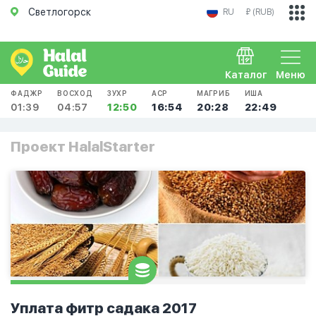
Светлогорск
RU
₽ (RUB)
Каталог
Меню
ФАДЖР
ВОСХОД
ЗУХР
АСР
МАГРИБ
ИША
01:39
04:57
12:50
16:54
20:28
22:49
Проект HalalStarter
Уплата фитр садака 2017