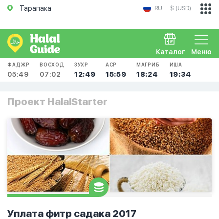
Тарапака
RU
$ (USD)
Каталог
Меню
ФАДЖР
ВОСХОД
ЗУХР
АСР
МАГРИБ
ИША
05:49
07:02
12:49
15:59
18:24
19:34
Проект HalalStarter
Уплата фитр садака 2017