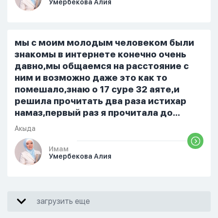
Умербекова Алия
я делаю скрытно если делаю дома. Я
не показываю теперь никому что я
верю. Потому что пойдут осуждения.
От родных же людей.
мы с моим молодым человеком были
знакомы в интернете конечно очень
давно,мы общаемся на расстояние с
ним и возможно даже это как то
помешало,знаю о 17 суре 32 аяте,и
решила прочитать два раза истихар
намаз,первый раз я прочитала до
«Аср» намаза и сначала было
Акыда
тревожно,позже стало спокойно и в
голову начали лезть только хорошие
Имам
Умербекова Алия
мысли,во второй раз когда я решила в
очередной раз прочитать истихар дуа.
я читала его переводом на
русский,потому что боялась
загрузить еще
ошибиться и то что намаз не
примется,совершила истихар во время