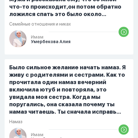
что-то происходит,он потом обратно
ложился спать это было около
одиннадцати вечера. Но я снова
Семейные отношения и никах
разбудила его, сказав, что мне плохо.
Он ответил: «Я живу с больными». Мне
Имам
Умербекова Алия
стало очень обидно, и я решила
терпеть свою боль, повернулась
попыталась и уснуть) Но потом он
проснулся и спросил, что случилось. И
Было сильное желание начать намаз. Я
я рассказала о своих проблемах. Затем
живу с родителями и сестрами. Как то
я сказала ему:...
прочитала один намаз вечерний
включила ютуб и повторяла, это
увидала моя сестра. Когда мы
поругались, она сказала почему ты
намаз читаешь. Ты сначала исправь
себя. После этого я не вставала на
Намаз
намаз и не видела жайнамаз. Я просто
уже так не могу читать, смотреть . Дуа
Имам