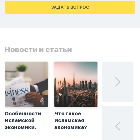
тахаджуд...
ЗАДАТЬ ВОПРОС
Новости и статьи
Особенности
Что такое
Без греха: чт
Исламской
Исламская
такое
экономики.
экономика?
халяльное
инвестирова