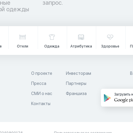
чные
запрос.
кой одежды
е
Отели
Одежда
Атрибутика
Здоровье
П
О проекте
Инвесторам
В
Пресса
Партнеры
й
СМИ о нас
Франшиза
Загрузить 
Контакты