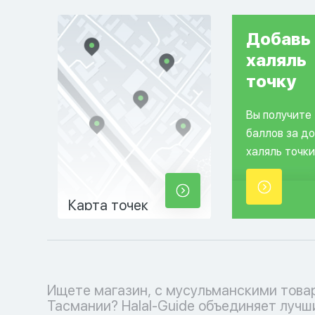
Добавь
халяль
точку
Вы получите
баллов за д
халяль точки
Карта точек
Ищете магазин, с мусульманскими това
и аксессуаров до религиозных книг и деко
Тасмании? Halal-Guide объединяет лучш
дома - у нас есть все, чтобы удовлетворить 