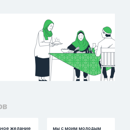
ов
ьное желание
мы с моим молодым