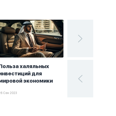
Польза халяльных
Исламские финан
инвестиций для
поисках устойчи
мировой экономики
в мире инвестиц
26 Сен 2023
25 Сен 2023