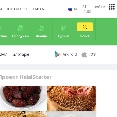
войти
A$
И
КОНТАКТЫ
КАРТА
RU
(AUD)
овье
Продукты
Фонды
Туризм
Поиск
СМИ
Блогеры
Android
iOS
Проект HalalStarter