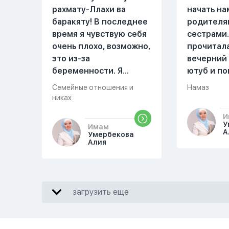
рахмату-Ллахи ва
начать на
баракяту! В последнее
родителя
время я чувствую себя
сестрами.
очень плохо, возможно,
прочитал
это из-за
вечерний
беременности. Я
ютуб и по
разбудила мужа и
увидала м
Семейные отношения и
Намаз
рассказала ему, что со
Когда мы 
никах
мной что-то
она сказа
И
происходит,он потом
намаз чит
У
Имам
обратно ложился спать
сначала и
А
Умербекова
Алия
это было около
После это
одиннадцати вечера.
вставала 
Но я снова разбудила
видела жа
его, сказав, что мне
просто уж
загрузить еще
плохо. Он ответил: «Я
читать, с
живу с больными». Мне
я делаю с
стало очень обидно, и
делаю дом