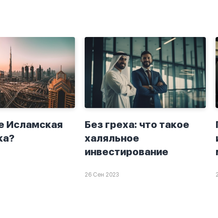
ю теперь
решила в очередной
о я верю.
раз прочитать истихар
то пойдут
дуа. я читала его
я. От родных
переводом на
.
русский,потому что
боялась ошибиться и
то что намаз не
примется,совершила
истихар во время
тахаджуд...
е Исламская
Без греха: что такое
ка?
халяльное
инвестирование
26 Сен 2023