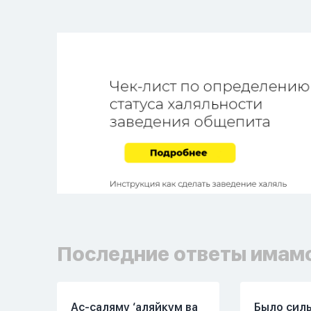
Последние ответы имам
Ас-саляму ‘аляйкум ва
Было сил