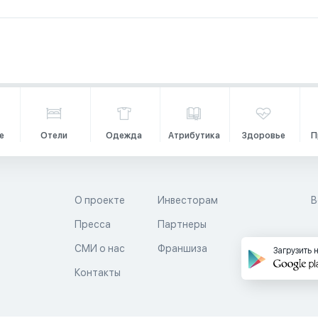
е
Отели
Одежда
Атрибутика
Здоровье
П
О проекте
Инвесторам
В
Пресса
Партнеры
й
СМИ о нас
Франшиза
Загрузить 
Контакты