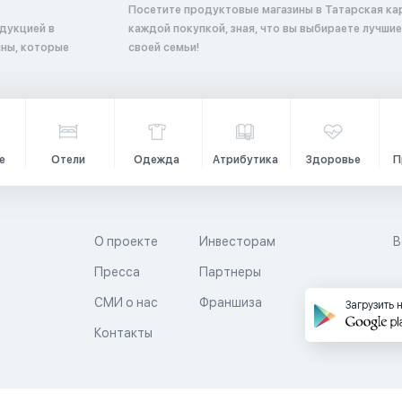
Посетите продуктовые магазины в Татарская ка
дукцией в
каждой покупкой, зная, что вы выбираете лучшие
ины, которые
своей семьи!
е
Отели
Одежда
Атрибутика
Здоровье
П
О проекте
Инвесторам
В
Пресса
Партнеры
й
СМИ о нас
Франшиза
Загрузить 
Контакты