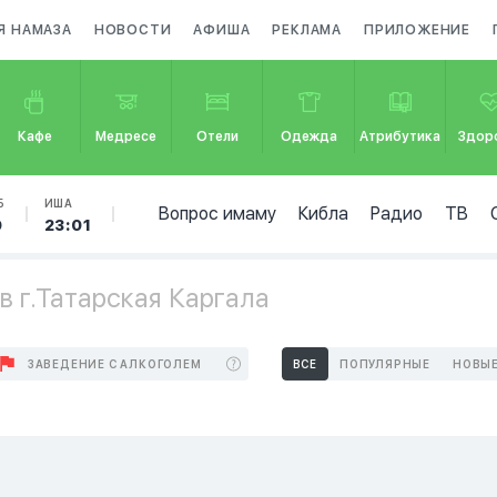
Я НАМАЗА
НОВОСТИ
АФИША
РЕКЛАМА
ПРИЛОЖЕНИЕ
Кафе
Медресе
Отели
Одежда
Атрибутика
Здор
Б
ИША
Вопрос имаму
Кибла
Радио
ТВ
9
23:01
в г.Татарская Каргала
ЗАВЕДЕНИЕ С АЛКОГОЛЕМ
ВСЕ
ПОПУЛЯРНЫЕ
НОВЫ