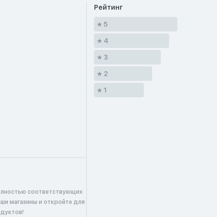
Рейтинг
5
4
3
2
1
олностью соответствующих
аши магазины и откройте для
одуктов!