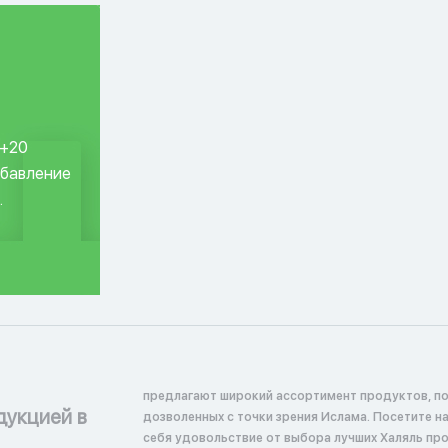
 +20
обавление
.
предлагают широкий ассортимент продуктов, п
дукцией в
дозволенных с точки зрения Ислама. Посетите н
себя удовольствие от выбора лучших Халяль пр