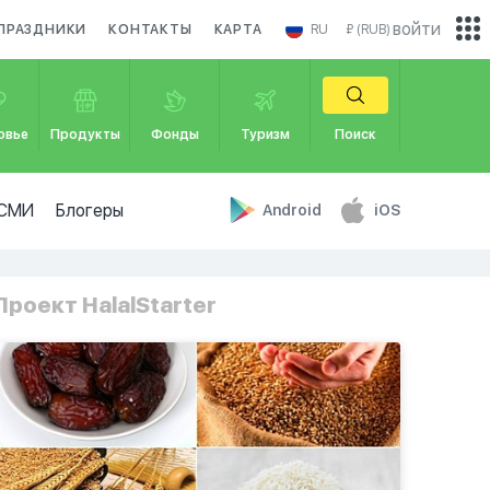
войти
ПРАЗДНИКИ
КОНТАКТЫ
КАРТА
RU
₽ (RUB)
овье
Продукты
Фонды
Туризм
Поиск
СМИ
Блогеры
Android
iOS
Проект HalalStarter