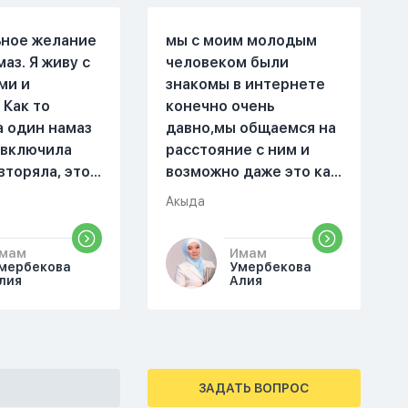
ьное желание
мы с моим молодым
маз. Я живу с
человеком были
ми и
знакомы в интернете
 Как то
конечно очень
а один намаз
давно,мы общаемся на
 включила
расстояние с ним и
вторяла, это
возможно даже это как
оя сестра.
то помешало,знаю о 17
Акыда
поругались,
суре 32 аяте,и решила
ла почему ты
прочитать два раза
мам
Имам
аешь. Ты
истихар намаз,первый
мербекова
Умербекова
справь себя.
раз я прочитала до
лия
Алия
го я не
«Аср» намаза и
на намаз и не
сначала было
йнамаз. Я
тревожно,позже стало
е так не могу
спокойно и в голову
ЗАДАТЬ ВОПРОС
мотреть . Дуа
начали лезть только