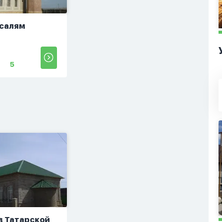
 салям
5
в Татарской