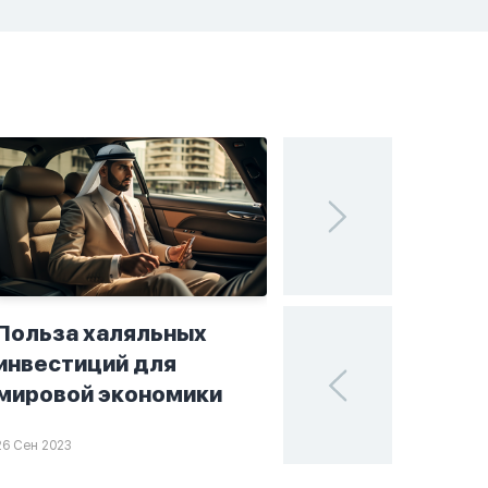
Польза халяльных
Исламские финан
инвестиций для
поисках устойчи
мировой экономики
в мире инвестиц
26 Сен 2023
25 Сен 2023