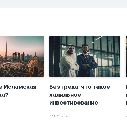
крытно если
хорошие мысли,во
а. Я не
второй раз когда я
ю теперь
решила в очередной
о я верю.
раз прочитать истихар
то пойдут
дуа. я читала его
я. От родных
переводом на
.
русский,потому что
боялась ошибиться и
то что намаз не
примется,совершила
истихар во время
тахаджуд...
е Исламская
Без греха: что такое
ка?
халяльное
инвестирование
26 Сен 2023