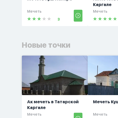
Каргале
Мечеть
Мечеть
3
Новые точки
Ак мечеть в Татарской
Мечеть Ку
Каргале
Мечеть
Мечеть