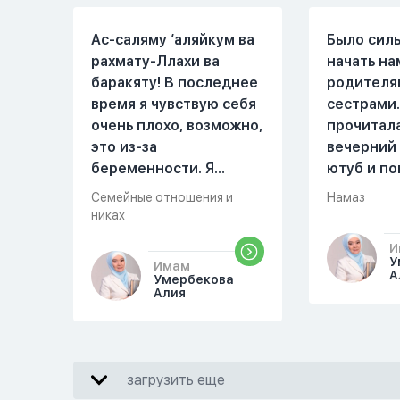
Ас-саляму ‘аляйкум ва
Было сил
рахмату-Ллахи ва
начать на
баракяту! В последнее
родителя
время я чувствую себя
сестрами.
очень плохо, возможно,
прочитал
это из-за
вечерний
беременности. Я
ютуб и по
разбудила мужа и
увидала м
Семейные отношения и
Намаз
рассказала ему, что со
Когда мы 
никах
мной что-то
она сказа
И
происходит,он потом
намаз чит
У
Имам
обратно ложился спать
сначала и
А
Умербекова
Алия
это было около
После это
одиннадцати вечера.
вставала 
Но я снова разбудила
видела жа
его, сказав, что мне
просто уж
загрузить еще
плохо. Он ответил: «Я
читать, с