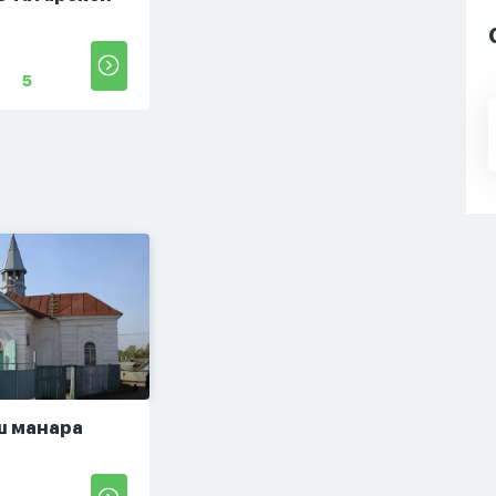
5
ш манара