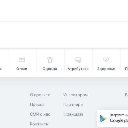
е
Отели
Одежда
Атрибутика
Здоровье
П
О проекте
Инвесторам
В
Пресса
Партнеры
й
СМИ о нас
Франшиза
Загрузить 
Контакты