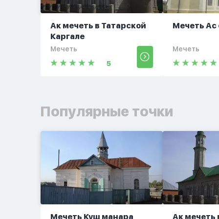
Ак мечеть в Татарской
Мечеть Ас
Каргале
Мечеть
Мечеть
5
Популярные точки
Мечеть Куш манара
Ак мечеть 