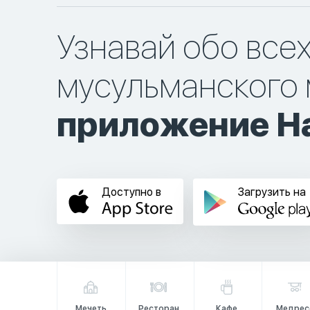
Узнавай обо все
мусульманского 
приложение Ha
Доступно в
Загрузить на
Мечеть
Ресторан
Кафе
Медрес