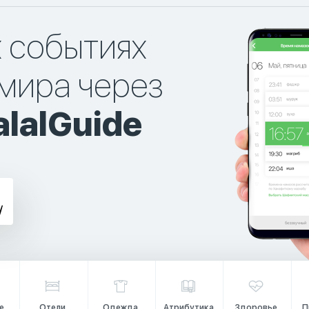
х событиях
мира через
lalGuide
е
Отели
Одежда
Атрибутика
Здоровье
П