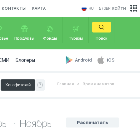
войти
КОНТАКТЫ
КАРТА
RU
£ (GBP)
овье
Продукты
Фонды
Туризм
Поиск
СМИ
Блогеры
Android
iOS
Главная
Время намазов
рь
Ноябрь
Распечатать