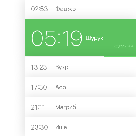
02:53
Фаджр
05:19
Шурук
02:27:38
13:23
Зухр
17:30
Аср
21:11
Магриб
23:30
Иша