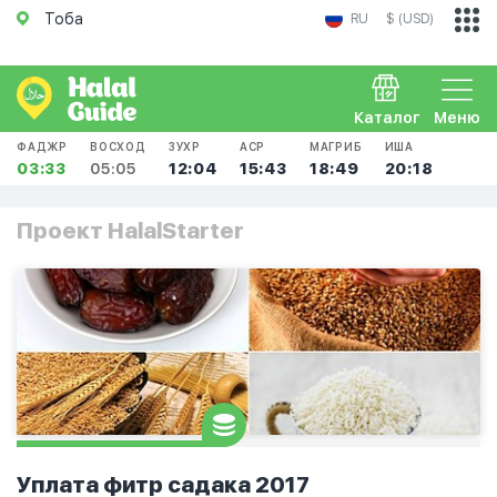
Тоба
RU
$ (USD)
Каталог
Меню
ФАДЖР
ВОСХОД
ЗУХР
АСР
МАГРИБ
ИША
03:33
05:05
12:04
15:43
18:49
20:18
Проект HalalStarter
Уплата фитр садака 2017