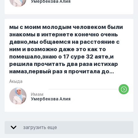
Умербекова Алия
я делаю скрытно если делаю дома. Я
не показываю теперь никому что я
верю. Потому что пойдут осуждения.
От родных же людей.
мы с моим молодым человеком были
знакомы в интернете конечно очень
давно,мы общаемся на расстояние с
ним и возможно даже это как то
помешало,знаю о 17 суре 32 аяте,и
решила прочитать два раза истихар
намаз,первый раз я прочитала до
«Аср» намаза и сначала было
Акыда
тревожно,позже стало спокойно и в
голову начали лезть только хорошие
Имам
Умербекова Алия
мысли,во второй раз когда я решила в
очередной раз прочитать истихар дуа.
я читала его переводом на
русский,потому что боялась
загрузить еще
ошибиться и то что намаз не
примется,совершила истихар во время