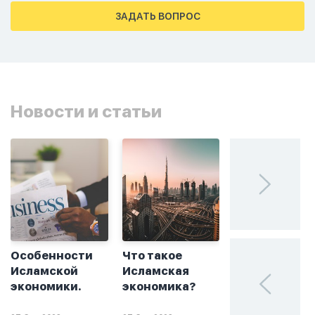
тахаджуд...
ЗАДАТЬ ВОПРОС
Новости и статьи
Особенности
Что такое
Без греха: чт
Исламской
Исламская
такое
экономики.
экономика?
халяльное
инвестирова