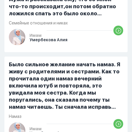
что-то происходит,он потом обратно
ложился спать это было около
одиннадцати вечера. Но я снова
Семейные отношения и никах
разбудила его, сказав, что мне плохо.
Он ответил: «Я живу с больными». Мне
Имам
Умербекова Алия
стало очень обидно, и я решила
терпеть свою боль, повернулась
попыталась и уснуть) Но потом он
проснулся и спросил, что случилось. И
Было сильное желание начать намаз. Я
я рассказала о своих проблемах. Затем
живу с родителями и сестрами. Как то
я сказала ему:...
прочитала один намаз вечерний
включила ютуб и повторяла, это
увидала моя сестра. Когда мы
поругались, она сказала почему ты
намаз читаешь. Ты сначала исправь
себя. После этого я не вставала на
Намаз
намаз и не видела жайнамаз. Я просто
уже так не могу читать, смотреть . Дуа
Имам