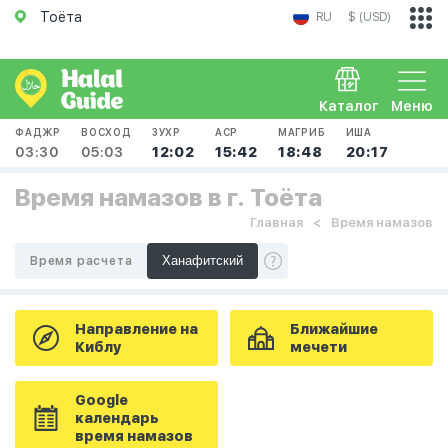
Тоёта
RU
$ (USD)
Каталог
Меню
ФАДЖР
ВОСХОД
ЗУХР
АСР
МАГРИБ
ИША
03:30
05:03
12:02
15:42
18:48
20:17
Время намазов в г. Тоёта
Главная
Время намазов
Время расчета
Направление на
Ближайшие
Киблу
мечети
Google
календарь
время намазов