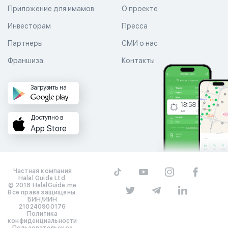
Приложение для имамов
О проекте
Инвесторам
Пресса
Партнеры
СМИ о нас
Франшиза
Контакты
Загрузить на
Доступно в
App Store
Частная компания
Halal Guide Ltd.
© 2018 HalalGuide.me
Все права защищены.
БИН/ИИН
210240900176
Политика
конфиденциальности