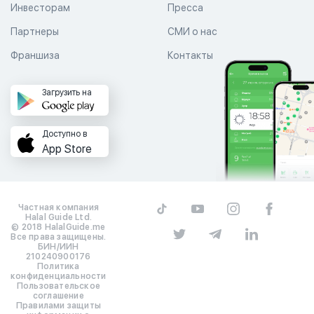
Инвесторам
Пресса
Партнеры
СМИ о нас
Франшиза
Контакты
Загрузить на
Доступно в
App Store
Частная компания
Halal Guide Ltd.
© 2018 HalalGuide.me
Все права защищены.
БИН/ИИН
210240900176
Политика
конфиденциальности
Пользовательское
соглашение
Правилами защиты