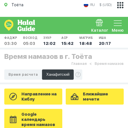
Тоёта
RU
$ (USD)
Каталог
Меню
ФАДЖР
ВОСХОД
ЗУХР
АСР
МАГРИБ
ИША
03:30
05:03
12:02
15:42
18:48
20:17
Время намазов в г. Тоёта
Главная
Время намазов
Время расчета
Направление на
Ближайшие
Киблу
мечети
Google
календарь
время намазов