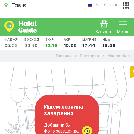
Тсване
RU
$ (USD)
Каталог
Меню
ФАДЖР
ВОСХОД
ЗУХР
АСР
МАГРИБ
ИША
05:23
06:40
12:18
15:22
17:44
18:58
Главная
Ресторан
Mochachos
Ищем хозяина
заведения
Добавили бы
фото заведения..