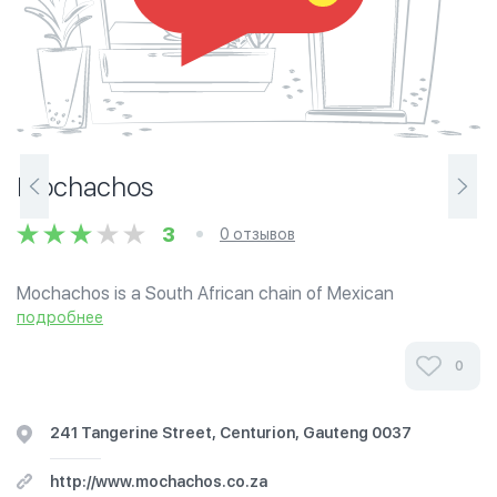
Mochachos
3
0 отзывов
Mochachos is a South African chain of Mexican
restaurants that opened in 1994 in Pretoria.
подробнее
0
241 Tangerine Street, Centurion, Gauteng 0037
http://www.mochachos.co.za