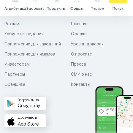
Атрибутика
Здоровье
Продукты
Фонды
Туризм
Поиск
Реклама
Главная
Кабинет заведения
О халяль
Приложение для заведений
Уровни доверия
Приложение для имамов
О проекте
Инвесторам
Пресса
Партнеры
СМИ о нас
Франшиза
Контакты
Загрузить на
Доступно в
App Store