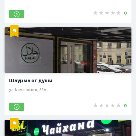
0
Шаурма от души
ул. Каминского, 23А
0