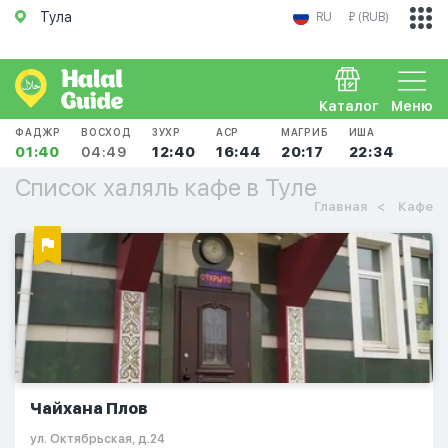
Тула
RU
₽ (RUB)
Каталог
Меню
ФАДЖР
ВОСХОД
ЗУХР
АСР
МАГРИБ
ИША
01:40
04:49
12:40
16:44
20:17
22:34
Список халяль кафе в Туле
Главная
Кафе
Чайхана Плов
ул. Октябрьская, д.24