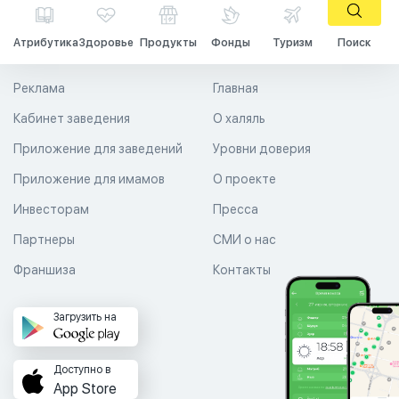
Атрибутика
Здоровье
Продукты
Фонды
Туризм
Поиск
Реклама
Главная
Кабинет заведения
О халяль
Приложение для заведений
Уровни доверия
Приложение для имамов
О проекте
Инвесторам
Пресса
Партнеры
СМИ о нас
Франшиза
Контакты
Загрузить на
Доступно в
App Store