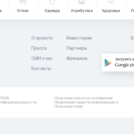
е
Отели
Одежда
Атрибутика
Здоровье
П
О проекте
Инвесторам
В
Пресса
Партнеры
й
СМИ о нас
Франшиза
Загрузить 
Контакты
17836
Пользовательское соглашение
онфиденциальности
Правилами защиты информации о
Пользователях