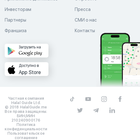
Инвесторам
Пресса
Партнеры
СМИ о нас
Франшиза
Контакты
Загрузить на
Доступно в
App Store
Частная компания
Halal Guide Ltd.
© 2018 HalalGuide.me
Все права защищены.
БИН/ИИН
210240900176
Политика
конфиденциальности
Пользовательское
соглашение