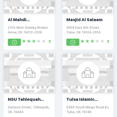
Al Mahdi
Masjid Al Salaam
Foundation
2105 West Greeley, Broken
2604 East 6th Street,
Arrow, OK 74012-2326
Tulsa, OK 74104-2914
3
3
NSU Tahlequah
Tulsa Islamic
Musalla
Foundation
Garrison Street, Tahlequah,
5455 South Mingo Road #J,
OK 74464
Tulsa, OK 74146