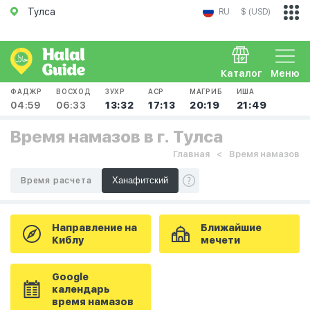
Тулса
RU
$ (USD)
Каталог
Меню
ФАДЖР
ВОСХОД
ЗУХР
АСР
МАГРИБ
ИША
04:59
06:33
13:32
17:13
20:19
21:49
Время намазов в г. Тулса
Главная
Время намазов
Время расчета
Направление на
Ближайшие
Киблу
мечети
Google
календарь
время намазов