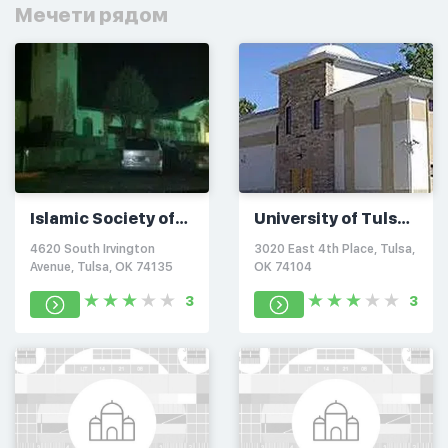
Мечети рядом
Islamic Society of
University of Tulsa
Tulsa
Mosque
4620 South Irvington
3020 East 4th Place, Tulsa,
Avenue, Tulsa, OK 74135
OK 74104
3
3