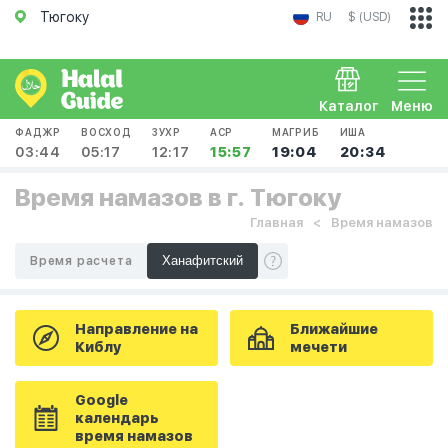
Тюгоку
RU
$ (USD)
Каталог
Меню
ФАДЖР
ВОСХОД
ЗУХР
АСР
МАГРИБ
ИША
03:44
05:17
12:17
15:57
19:04
20:34
Время намазов в г. Тюгоку
Главная
Время намазов
Время расчета
Направление на
Ближайшие
Киблу
мечети
Google
календарь
время намазов