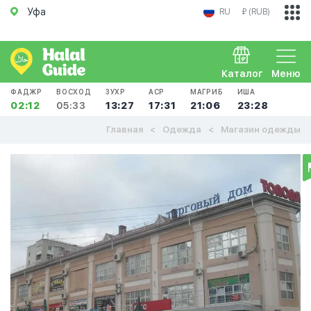
Уфа
RU
₽ (RUB)
Каталог
Меню
ФАДЖР
ВОСХОД
ЗУХР
АСР
МАГРИБ
ИША
02:12
05:33
13:27
17:31
21:06
23:28
Главная
Одежда
Магазин одежды