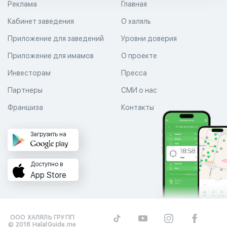
Реклама
Главная
Кабинет заведения
О халяль
Приложение для заведений
Уровни доверия
Приложение для имамов
О проекте
Инвесторам
Пресса
Партнеры
СМИ о нас
Франшиза
Контакты
Загрузить на
Доступно в
App Store
ООО ХАЛЯЛЬ ГРУПП
© 2018 HalalGuide.me