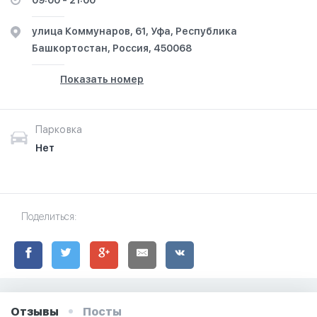
09:00 - 21:00
выборе халяльной одежды, предлагаемой этим
магазином. Выражайте свой стиль с нами.
улица Коммунаров, 61, Уфа, Республика
Башкортостан, Россия, 450068
Показать номер
Парковка
Нет
Поделиться:
Отзывы
Посты