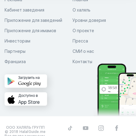
Кабинет заведения
О халяль
Приложение для заведений
Уровни доверия
Приложение для имамов
О проекте
Инвесторам
Пресса
Партнеры
СМИ о нас
Франшиза
Контакты
Загрузить на
Доступно в
App Store
ООО ХАЛЯЛЬ ГРУПП
© 2018 HalalGuide.me
Все права защищены.