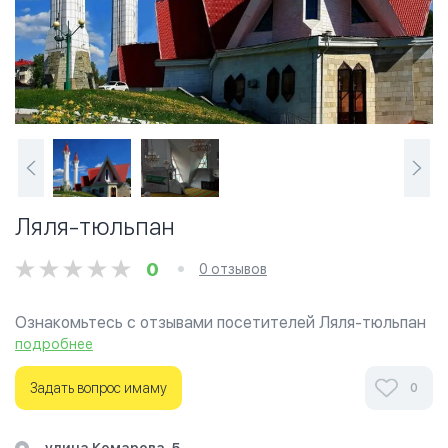
Ляля-тюльпан
0
0 отзывов
Ознакомьтесь с отзывами посетителей Ляля-тюльпан
в г.Уфа на фотографиях и узнайте о часах работы. Ваше
подробнее
духовное путешествие начинается здесь.
Задать вопрос имаму
0