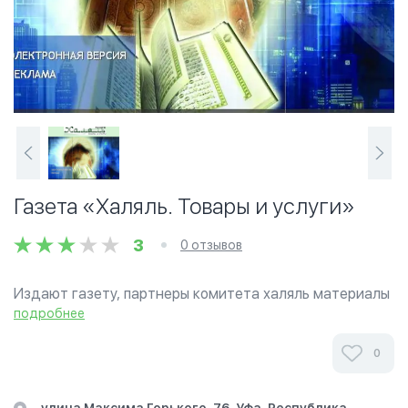
Газета «Халяль. Товары и услуги»
3
0 отзывов
Издают газету, партнеры комитета халяль материалы
мусульманского мира, жизнь мусульман, а также
подробнее
адреса магазинов халяль маркировки
0