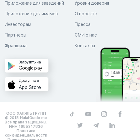
Приложение для заведений
Уровни доверия
Приложение для имамов
О проекте
Инвесторам
Пресса
Партнеры
СМИ о нас
Франшиза
Контакты
Загрузить на
Доступно в
App Store
ООО ХАЛЯЛЬ ГРУПП
© 2018 HalalGuide.me
Все права защищены.
ИНН 1655317836
Политика
конфиденциальности
Пользовательское