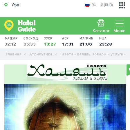
Уфа
RU
₽ (RUB)
Каталог
Меню
ФАДЖР
ВОСХОД
ЗУХР
АСР
МАГРИБ
ИША
02:12
05:33
13:27
17:31
21:06
23:28
Главная
Атрибутика
Газета «Халяль. Товары и услуги»