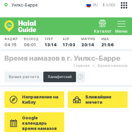
Уилкс-Барре
RU
$ (USD)
Каталог
Меню
ФАДЖР
ВОСХОД
ЗУХР
АСР
МАГРИБ
ИША
04:15
06:01
13:14
17:03
20:14
21:56
Время намазов в г. Уилкс-Барре
Главная
Время намазов
Время расчета
Направление на
Ближайшие
Киблу
мечети
Google
календарь
время намазов