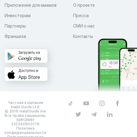
Приложение для имамов
О проекте
Инвесторам
Пресса
Партнеры
СМИ о нас
Франшиза
Контакты
Загрузить на
Доступно в
App Store
Частная компания
Halal Guide Ltd.
© 2018 HalalGuide.me
Все права защищены.
БИН/ИИН
210240900176
Политика
конфиденциальности