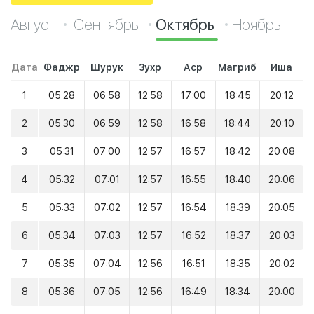
Август
Сентябрь
Октябрь
Ноябрь
Дата
Фаджр
Шурук
Зухр
Аср
Магриб
Иша
1
05:28
06:58
12:58
17:00
18:45
20:12
2
05:30
06:59
12:58
16:58
18:44
20:10
3
05:31
07:00
12:57
16:57
18:42
20:08
4
05:32
07:01
12:57
16:55
18:40
20:06
5
05:33
07:02
12:57
16:54
18:39
20:05
6
05:34
07:03
12:57
16:52
18:37
20:03
7
05:35
07:04
12:56
16:51
18:35
20:02
8
05:36
07:05
12:56
16:49
18:34
20:00