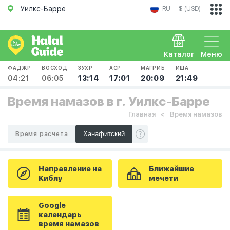
Уилкс-Барре
RU
$ (USD)
Каталог
Меню
ФАДЖР
ВОСХОД
ЗУХР
АСР
МАГРИБ
ИША
04:21
06:05
13:14
17:01
20:09
21:49
Время намазов в г. Уилкс-Барре
Главная
Время намазов
Время расчета
Направление на
Ближайшие
Киблу
мечети
Google
календарь
время намазов