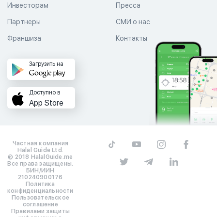
Инвесторам
Пресса
Партнеры
СМИ о нас
Франшиза
Контакты
Загрузить на
Доступно в
App Store
Частная компания
Halal Guide Ltd.
© 2018 HalalGuide.me
Все права защищены.
БИН/ИИН
210240900176
Политика
конфиденциальности
Пользовательское
соглашение
Правилами защиты